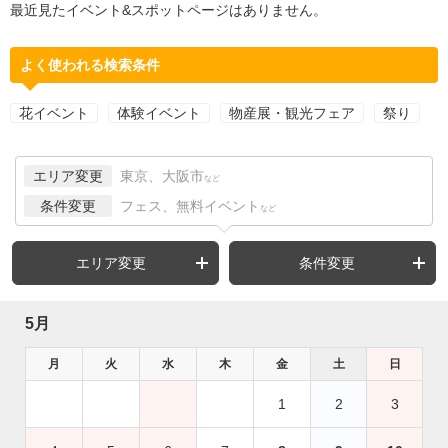
最近見たイベント&スポットページはありません。
よく使われる検索条件
花イベント
体験イベント
物産展・観光フェア
祭り
エリア変更
東京、大阪市
など
条件変更
フェス、無料イベント
など
エリア変更
条件変更
5月
月
火
水
木
金
土
日
1
2
3