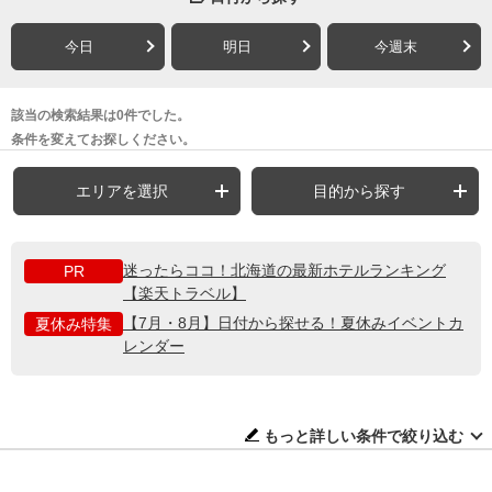
今日
明日
今週末
該当の検索結果は0件でした。
条件を変えてお探しください。
エリアを選択
目的から探す
迷ったらココ！北海道の最新ホテルランキング
PR
【楽天トラベル】
【7月・8月】日付から探せる！夏休みイベントカ
夏休み特集
レンダー
もっと詳しい条件で絞り込む