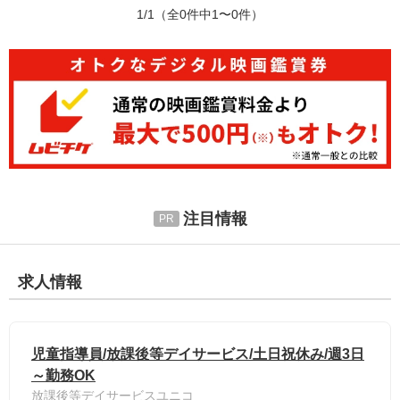
1/1
（全0件中1〜0件）
注目情報
求人情報
児童指導員/放課後等デイサービス/土日祝休み/週3日
～勤務OK
放課後等デイサービスユニコ