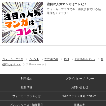
注目の人気マンガはコレだ！
ウォーカープラスで今一番読まれている話
題作をチェック!!
ウォーカープラス
イベント
2026年05月
19日
北海道のイベント
札
幌市のイベント
フリーマーケット
利用規約
プライバシーポリシー
推奨環境
お問い合わせ
ウォーカープラスとは
Webプッシュ通知について
プレスリリース・情報提供
媒体資料