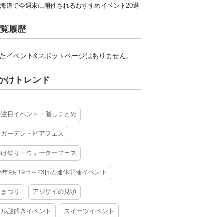
海道で今週末に開催されるおすすめイベント20選
覧履歴
たイベント&スポットページはありません。
かけトレンド
の注目イベント・催しまとめ
アガーデン・ビアフェス
かけ祭り・ウォーターフェス
26年9月19日～23日の連休開催イベント
夕まつり
アジサイの見頃
アル謎解きイベント
スイーツイベント