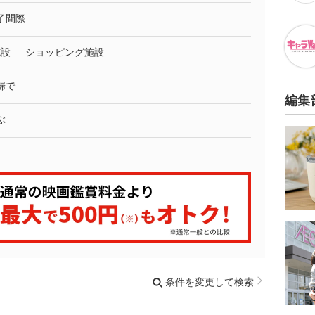
了間際
施設
ショッピング施設
婦で
編集
ぶ
条件を変更して検索