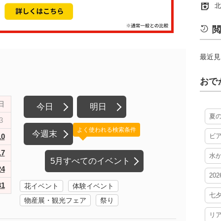
北
閲
最近見
おで
日
今日
明日
夏
3
よく使われる検索条件
今週末
10
ビ
17
水
5月すべてのイベント
24
20
31
花イベント
体験イベント
七
物産展・観光フェア
祭り
リ