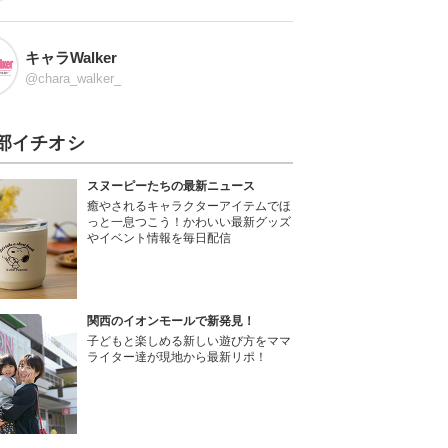
キャラWalker
@chara_walker_
部イチオシ
スヌーピーたちの最新ニュース
癒やされるキャラクターアイテムでほ
っと一息つこう！かわいい最新グッズ
やイベント情報を毎日配信
関西のイオンモールで新発見！
子どもと楽しめる新しい遊び方をママ
ライター達が現地から最新リポ！