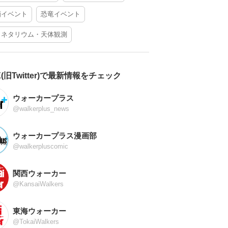
酒イベント
恐竜イベント
ラネタリウム・天体観測
X(旧Twitter)で最新情報をチェック
ウォーカープラス
@walkerplus_news
ウォーカープラス漫画部
@walkerpluscomic
関西ウォーカー
@KansaiWalkers
東海ウォーカー
@TokaiWalkers