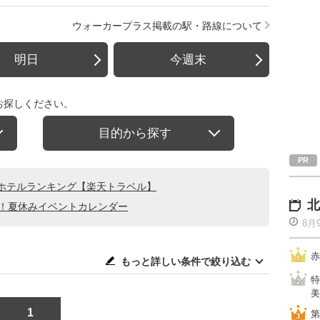
ウォーカープラス掲載の駅・路線について
明日
今週末
お探しください。
目的から探す
ホテルランキング【楽天トラベル】
北
る！夏休みイベントカレンダー
8月
赤
もっと詳しい条件で絞り込む
特
美
1
第