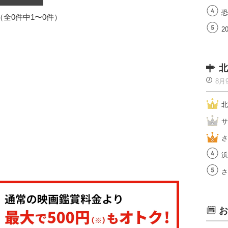
恐
1（全0件中1〜0件）
2
北
8月
北
サ
さ
浜
さ
お