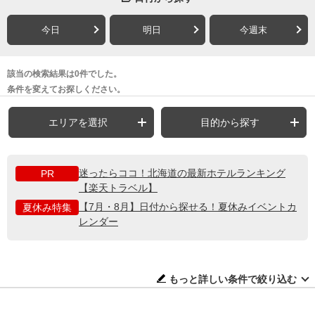
今日
明日
今週末
該当の検索結果は0件でした。
条件を変えてお探しください。
エリアを選択
目的から探す
迷ったらココ！北海道の最新ホテルランキング
PR
【楽天トラベル】
【7月・8月】日付から探せる！夏休みイベントカ
夏休み特集
レンダー
もっと詳しい条件で絞り込む