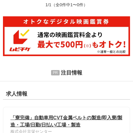
1/1
（全0件中1〜0件）
注目情報
求人情報
「寮完備」自動車用CVT金属ベルトの製造/即入寮/製
造・工場/日勤/日払い/工場・製造
株式会社京栄センター