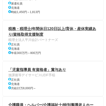
派遣社員
北海道
時給1,450円～1,813円
税務・税理士/年間休日120日以上/育休・産休実績あ
り/資格取得支援制度
税理士法人平川会計パートナーズ
正社員
北海道
年収300万円～800万円
「児童指導員 有資格者」賞与あり
放課後等デイサービスLEIF手稲
正社員
北海道
月給22万8,000円～
介護職員・ヘルパー/介護福祉士/特別養護老人ホー