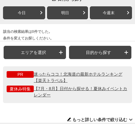
今日
明日
今週末
該当の検索結果は0件でした。
条件を変えてお探しください。
エリアを選択
目的から探す
迷ったらココ！北海道の最新ホテルランキング
PR
【楽天トラベル】
【7月・8月】日付から探せる！夏休みイベントカ
夏休み特集
レンダー
もっと詳しい条件で絞り込む