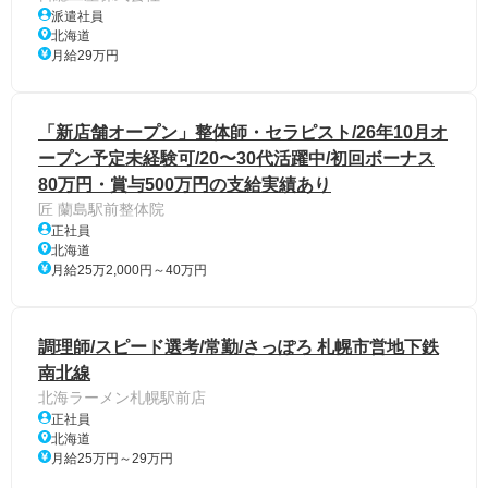
派遣社員
北海道
月給29万円
「新店舗オープン」整体師・セラピスト/26年10月オ
ープン予定未経験可/20〜30代活躍中/初回ボーナス
80万円・賞与500万円の支給実績あり
匠 蘭島駅前整体院
正社員
北海道
月給25万2,000円～40万円
調理師/スピード選考/常勤/さっぽろ 札幌市営地下鉄
南北線
北海ラーメン札幌駅前店
正社員
北海道
月給25万円～29万円