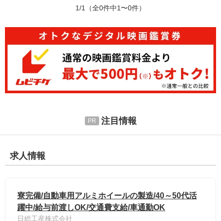
1/1
（全0件中1〜0件）
注目情報
求人情報
寮完備/自動車用アルミホイールの製造/40～50代活
躍中/給与前渡しOK/交通費支給/車通勤OK
日総工産株式会社