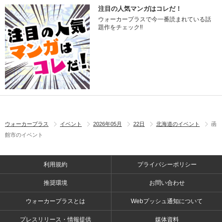
注目の人気マンガはコレだ！
ウォーカープラスで今一番読まれている話
題作をチェック!!
ウォーカープラス
イベント
2026年05月
22日
北海道のイベント
函
館市のイベント
利用規約
プライバシーポリシー
推奨環境
お問い合わせ
ウォーカープラスとは
Webプッシュ通知について
プレスリリース・情報提供
媒体資料