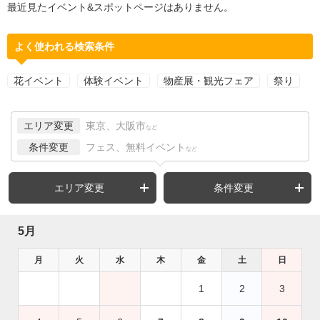
最近見たイベント&スポットページはありません。
よく使われる検索条件
花イベント
体験イベント
物産展・観光フェア
祭り
エリア変更
東京、大阪市
など
条件変更
フェス、無料イベント
など
エリア変更
条件変更
5月
月
火
水
木
金
土
日
1
2
3