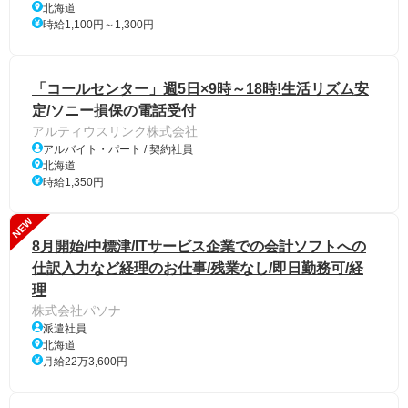
北海道
時給1,100円～1,300円
「コールセンター」週5日×9時～18時!生活リズム安
定/ソニー損保の電話受付
アルティウスリンク株式会社
アルバイト・パート / 契約社員
北海道
時給1,350円
NEW
8月開始/中標津/ITサービス企業での会計ソフトへの
仕訳入力など経理のお仕事/残業なし/即日勤務可/経
理
株式会社パソナ
派遣社員
北海道
月給22万3,600円