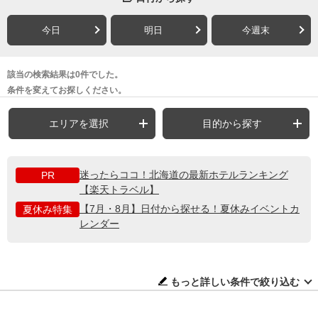
今日
明日
今週末
該当の検索結果は0件でした。
条件を変えてお探しください。
エリアを選択
目的から探す
迷ったらココ！北海道の最新ホテルランキング
PR
【楽天トラベル】
【7月・8月】日付から探せる！夏休みイベントカ
夏休み特集
レンダー
もっと詳しい条件で絞り込む