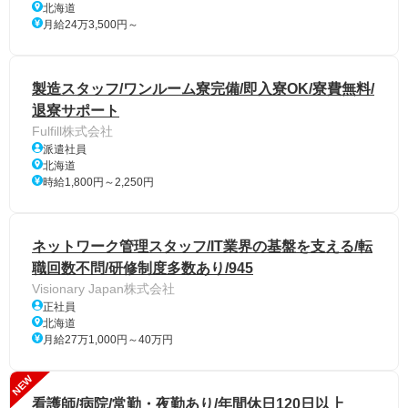
北海道
月給24万3,500円～
製造スタッフ/ワンルーム寮完備/即入寮OK/寮費無料/
退寮サポート
Fulfill株式会社
派遣社員
北海道
時給1,800円～2,250円
ネットワーク管理スタッフ/IT業界の基盤を支える/転
職回数不問/研修制度多数あり/945
Visionary Japan株式会社
正社員
北海道
月給27万1,000円～40万円
NEW
看護師/病院/常勤・夜勤あり/年間休日120日以上