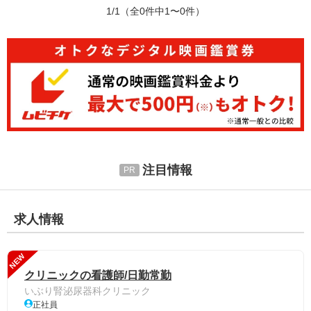
1/1
（全0件中1〜0件）
注目情報
求人情報
NEW
クリニックの看護師/日勤常勤
いぶり腎泌尿器科クリニック
正社員