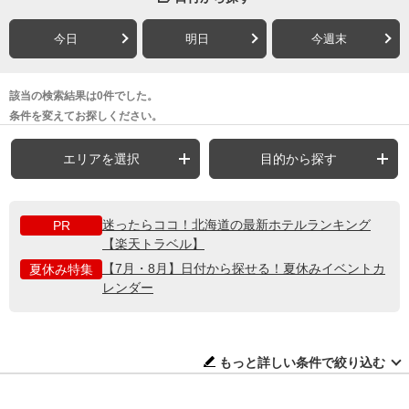
今日
明日
今週末
該当の検索結果は0件でした。
条件を変えてお探しください。
エリアを選択
目的から探す
迷ったらココ！北海道の最新ホテルランキング
PR
【楽天トラベル】
【7月・8月】日付から探せる！夏休みイベントカ
夏休み特集
レンダー
もっと詳しい条件で絞り込む