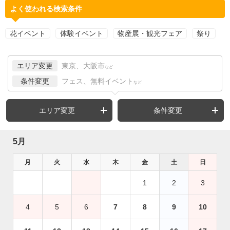
よく使われる検索条件
花イベント
体験イベント
物産展・観光フェア
祭り
エリア変更
東京、大阪市
など
条件変更
フェス、無料イベント
など
エリア変更
条件変更
5月
月
火
水
木
金
土
日
1
2
3
4
5
6
7
8
9
10