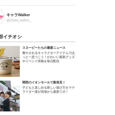
キャラWalker
@chara_walker_
部イチオシ
スヌーピーたちの最新ニュース
癒やされるキャラクターアイテムでほ
っと一息つこう！かわいい最新グッズ
やイベント情報を毎日配信
関西のイオンモールで新発見！
子どもと楽しめる新しい遊び方をママ
ライター達が現地から最新リポ！