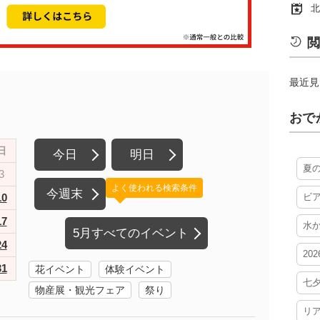
北
閲
最近見
おで
日
今日
明日
夏
3
よく使われる検索条件
今週末
10
ビ
17
水
5月すべてのイベント
24
20
31
花イベント
体験イベント
七
物産展・観光フェア
祭り
リ