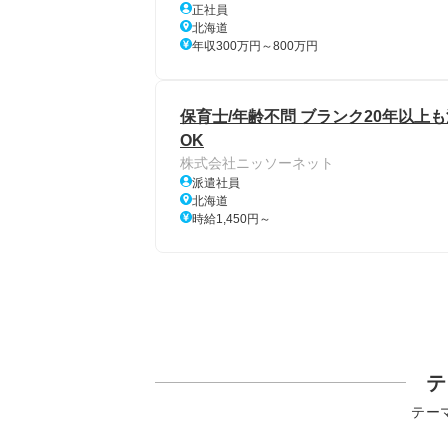
正社員
北海道
年収300万円～800万円
保育士/年齢不問 ブランク20年以上も
OK
株式会社ニッソーネット
派遣社員
北海道
時給1,450円～
テ
テー