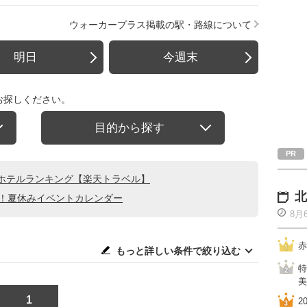
ウォーカープラス掲載の駅・路線について
明日
今週末
お探しください。
目的から探す
ホテルランキング【楽天トラベル】
北
る！夏休みイベントカレンダー
8月
赤
もっと詳しい条件で絞り込む
特
美
1
2