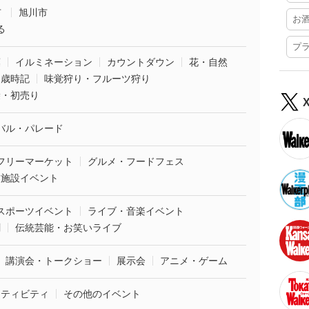
市
旭川市
お
る
プ
葉
イルミネーション
カウントダウン
花・自然
・歳時記
味覚狩り・フルーツ狩り
袋・初売り
バル・パレード
フリーマーケット
グルメ・フードフェス
業施設イベント
スポーツイベント
ライブ・音楽イベント
劇
伝統芸能・お笑いライブ
講演会・トークショー
展示会
アニメ・ゲーム
クティビティ
その他のイベント