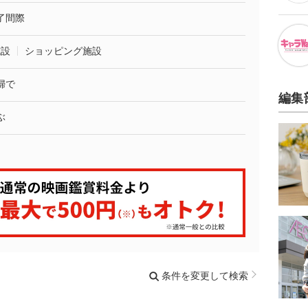
了間際
施設
ショッピング施設
婦で
編集
ぶ
条件を変更して検索