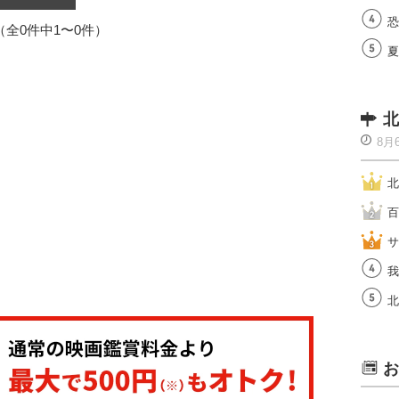
恐
1（全0件中1〜0件）
夏
北
8月
北
百
サ
我
北
お