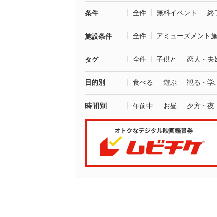
全件
無料イベント
終
条件
全件
アミューズメント
施設条件
全件
子供と
恋人・夫
タグ
目的別
食べる
遊ぶ
観る・学
時間別
午前中
お昼
夕方・夜