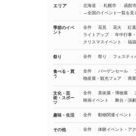
エリア
北海道
札幌市
函館
→全国のイベント一覧を見
全件
花見
花火
紅
季節のイベ
ント
ライトアップ
年中行事
クリスマスイベント
福
全件
祭り
フェスティ
祭り
全件
バーゲンセール
食べる・買
う
物産展・観光フェア
商
全件
美術展・博物展
文化・芸
術・スポー
映画イベント
舞台・演
ツ
全件
動物関連イベント
趣味・生活
全件
体験イベント・ア
その他