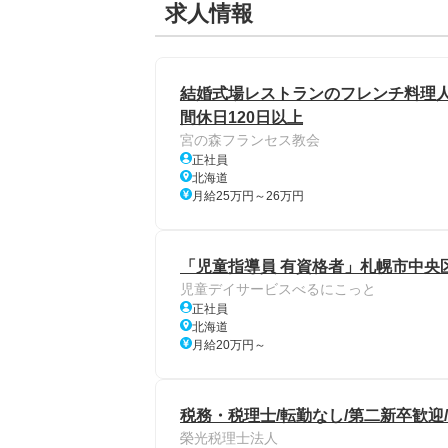
求人情報
結婚式場レストランのフレンチ料理人
間休日120日以上
宮の森フランセス教会
正社員
北海道
月給25万円～26万円
「児童指導員 有資格者」札幌市中央
児童デイサービスべるにこっと
正社員
北海道
月給20万円～
税務・税理士/転勤なし/第二新卒歓迎
榮光税理士法人