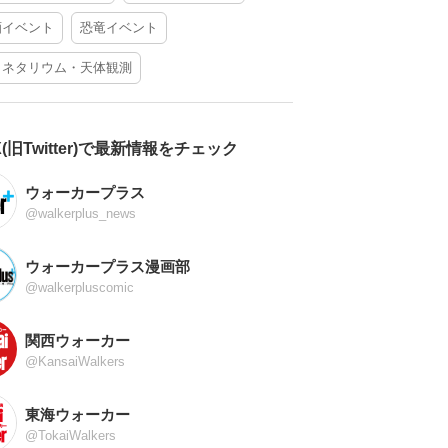
酒イベント
恐竜イベント
ラネタリウム・天体観測
X(旧Twitter)で最新情報をチェック
ウォーカープラス
@walkerplus_news
ウォーカープラス漫画部
@walkerpluscomic
関西ウォーカー
@KansaiWalkers
東海ウォーカー
@TokaiWalkers