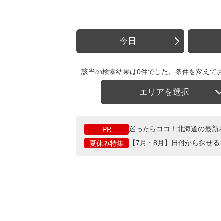
今日
該当の検索結果は0件でした。条件を変えて
エリアを選択
迷ったらココ！北海道の最新
PR
【7月・8月】日付から探せ
夏休み特集