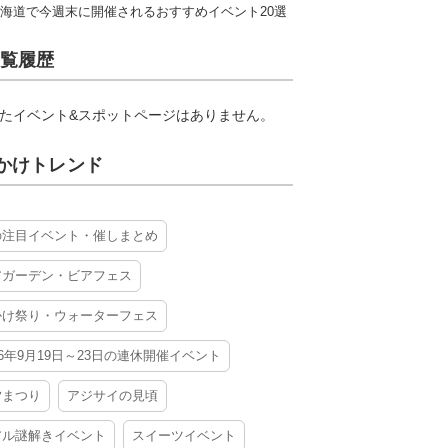
海道で今週末に開催されるおすすめイベント20選
覧履歴
たイベント&スポットページはありません。
かけトレンド
の注目イベント・催しまとめ
アガーデン・ビアフェス
かけ祭り・ウォーターフェス
26年9月19日～23日の連休開催イベント
夕まつり
アジサイの見頃
アル謎解きイベント
スイーツイベント