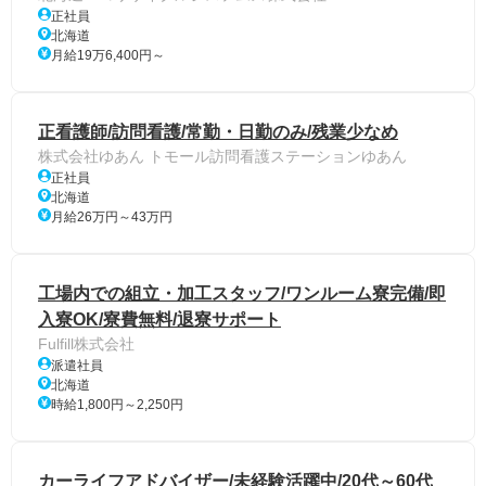
正社員
北海道
月給19万6,400円～
正看護師/訪問看護/常勤・日勤のみ/残業少なめ
株式会社ゆあん トモール訪問看護ステーションゆあん
正社員
北海道
月給26万円～43万円
工場内での組立・加工スタッフ/ワンルーム寮完備/即
入寮OK/寮費無料/退寮サポート
Fulfill株式会社
派遣社員
北海道
時給1,800円～2,250円
カーライフアドバイザー/未経験活躍中/20代～60代