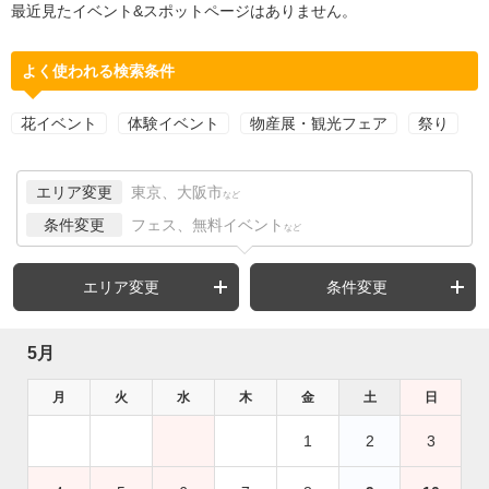
最近見たイベント&スポットページはありません。
よく使われる検索条件
花イベント
体験イベント
物産展・観光フェア
祭り
エリア変更
東京、大阪市
など
条件変更
フェス、無料イベント
など
エリア変更
条件変更
5月
月
火
水
木
金
土
日
1
2
3