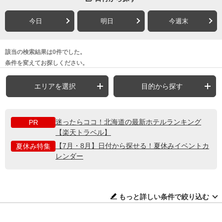
今日
明日
今週末
該当の検索結果は0件でした。
条件を変えてお探しください。
エリアを選択
目的から探す
迷ったらココ！北海道の最新ホテルランキング
PR
【楽天トラベル】
【7月・8月】日付から探せる！夏休みイベントカ
夏休み特集
レンダー
もっと詳しい条件で絞り込む