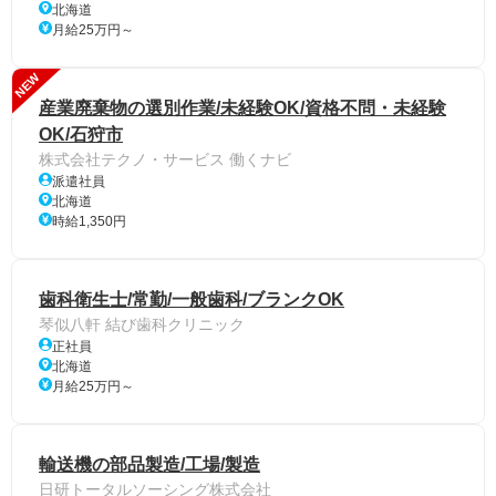
北海道
月給25万円～
NEW
産業廃棄物の選別作業/未経験OK/資格不問・未経験
OK/石狩市
株式会社テクノ・サービス 働くナビ
派遣社員
北海道
時給1,350円
歯科衛生士/常勤/一般歯科/ブランクOK
琴似八軒 結び歯科クリニック
正社員
北海道
月給25万円～
輸送機の部品製造/工場/製造
日研トータルソーシング株式会社