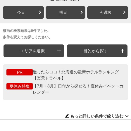
今日
明日
今週末
該当の検索結果は0件でした。
条件を変えてお探しください。
エリアを選択
目的から探す
迷ったらココ！北海道の最新ホテルランキング
PR
【楽天トラベル】
【7月・8月】日付から探せる！夏休みイベントカ
夏休み特集
レンダー
もっと詳しい条件で絞り込む