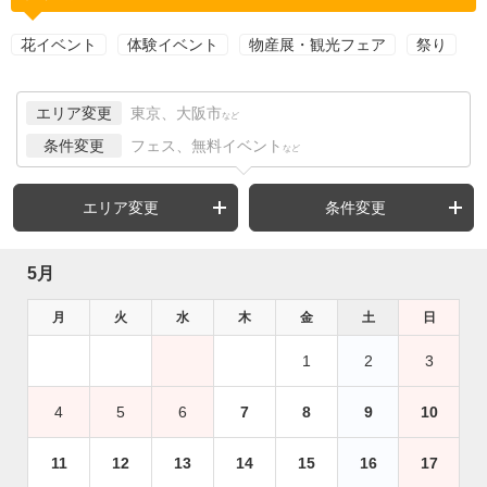
花イベント
体験イベント
物産展・観光フェア
祭り
エリア変更
東京、大阪市
など
条件変更
フェス、無料イベント
など
エリア変更
条件変更
5月
月
火
水
木
金
土
日
1
2
3
4
5
6
7
8
9
10
11
12
13
14
15
16
17