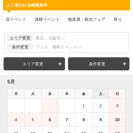
よく使われる検索条件
花イベント
体験イベント
物産展・観光フェア
祭り
エリア変更
東京、大阪市
など
条件変更
フェス、無料イベント
など
エリア変更
条件変更
5月
月
火
水
木
金
土
日
1
2
3
4
5
6
7
8
9
10