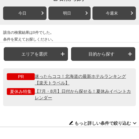
今日
明日
今週末
該当の検索結果は0件でした。
条件を変えてお探しください。
エリアを選択
目的から探す
迷ったらココ！北海道の最新ホテルランキング
PR
【楽天トラベル】
【7月・8月】日付から探せる！夏休みイベントカ
夏休み特集
レンダー
もっと詳しい条件で絞り込む