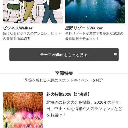
ビジネスWalker
星野リゾートWalker
気になるビジネスのアレコレ、ヒット
星野リゾートが運営する多彩な施設の
の裏側を徹底調査
最新情報をチェック！
テーマwalkerをもっと見る
季節特集
季節を感じる人気のスポットやイベントを紹介
花火特集2026【北海道】
北海道の花火大会を掲載。2026年の開催
日、中止・延期情報や人気ランキングなど
をお届け！