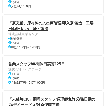
北海道
月給24万100円
「寮完備」原材料の入出庫管理/即入寮/製造・工場/
日勤/日払い/工場・製造
株式会社京栄センター
派遣社員
北海道
時給1,150円～1,438円
営業スタッフ/年間休日実質125日
株式会社ネクステージ
正社員
北海道
月給32万円～64万4,000円
「未経験OK」調理スタッフ/調理師免許必須/日勤の
み/デイサービス/社会保障完備