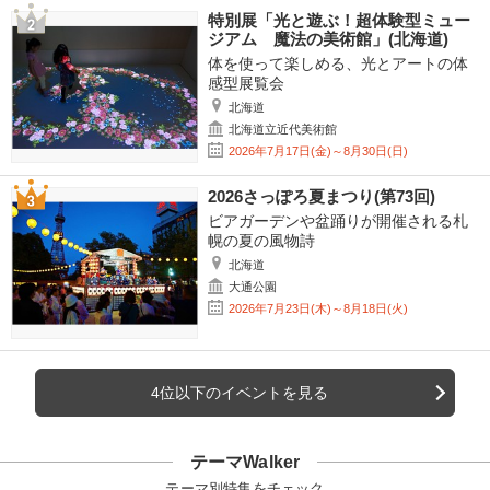
特別展「光と遊ぶ！超体験型ミュー
ジアム 魔法の美術館」(北海道)
体を使って楽しめる、光とアートの体
感型展覧会
北海道
北海道立近代美術館
2026年7月17日(金)～8月30日(日)
2026さっぽろ夏まつり(第73回)
ビアガーデンや盆踊りが開催される札
幌の夏の風物詩
北海道
大通公園
2026年7月23日(木)～8月18日(火)
4位以下のイベントを見る
テーマWalker
テーマ別特集をチェック