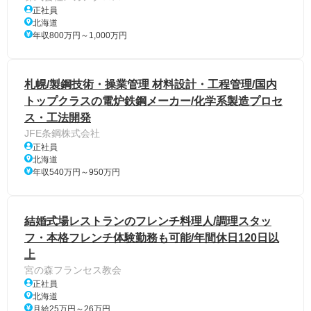
正社員
北海道
年収800万円～1,000万円
札幌/製鋼技術・操業管理 材料設計・工程管理/国内
トップクラスの電炉鉄鋼メーカー/化学系製造プロセ
ス・工法開発
JFE条鋼株式会社
正社員
北海道
年収540万円～950万円
結婚式場レストランのフレンチ料理人/調理スタッ
フ・本格フレンチ体験勤務も可能/年間休日120日以
上
宮の森フランセス教会
正社員
北海道
月給25万円～26万円