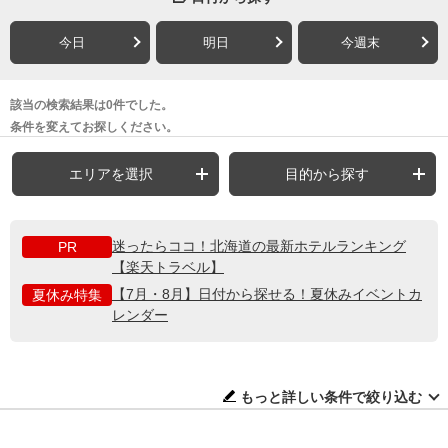
今日
明日
今週末
該当の検索結果は0件でした。
条件を変えてお探しください。
エリアを選択
目的から探す
迷ったらココ！北海道の最新ホテルランキング
PR
【楽天トラベル】
【7月・8月】日付から探せる！夏休みイベントカ
夏休み特集
レンダー
もっと詳しい条件で絞り込む