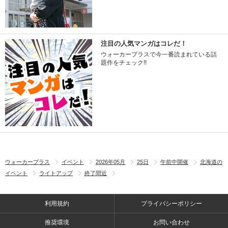
注目の人気マンガはコレだ！
ウォーカープラスで今一番読まれている話
題作をチェック!!
ウォーカープラス
イベント
2026年05月
25日
午前中開催
北海道の
イベント
ライトアップ
終了間近
利用規約
プライバシーポリシー
推奨環境
お問い合わせ