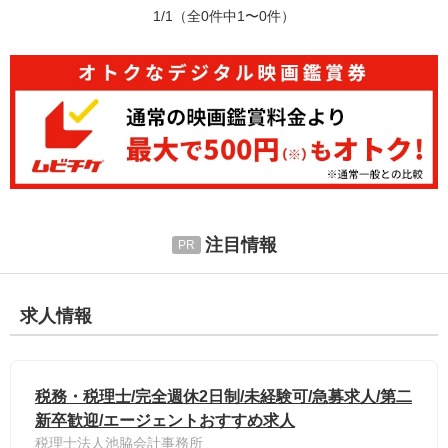
1/1
（全0件中1〜0件）
注目情報
求人情報
税務・税理士/完全週休2日制/未経験可/急募求人/第二
新卒歓迎/エージェントおすすめ求人
税理士法人池脇会計事務所