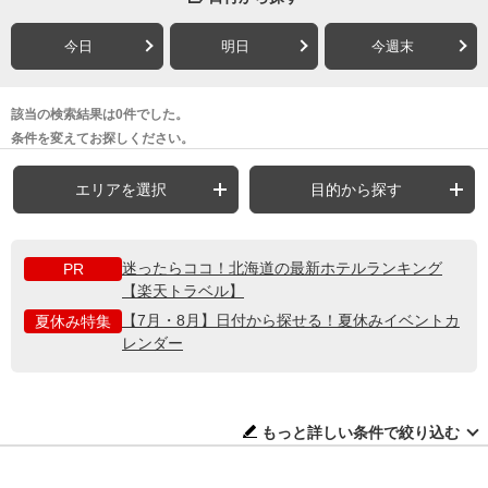
今日
明日
今週末
該当の検索結果は0件でした。
条件を変えてお探しください。
エリアを選択
目的から探す
迷ったらココ！北海道の最新ホテルランキング
PR
【楽天トラベル】
【7月・8月】日付から探せる！夏休みイベントカ
夏休み特集
レンダー
もっと詳しい条件で絞り込む