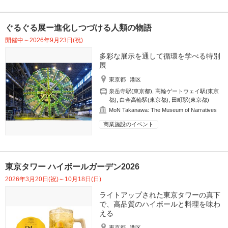
ぐるぐる展ー進化しつづける人類の物語
開催中～2026年9月23日(祝)
多彩な展示を通して循環を学べる特別
展
東京都
港区
泉岳寺駅(東京都)
,
高輪ゲートウェイ駅(東京
都)
,
白金高輪駅(東京都)
,
田町駅(東京都)
MoN Takanawa: The Museum of Narratives
商業施設のイベント
東京タワー ハイボールガーデン2026
2026年3月20日(祝)～10月18日(日)
ライトアップされた東京タワーの真下
で、高品質のハイボールと料理を味わ
える
東京都
港区