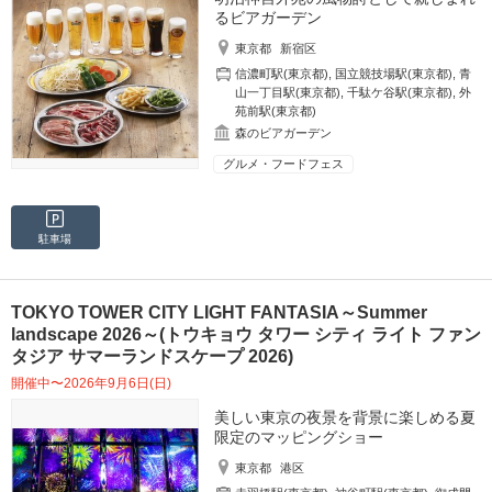
るビアガーデン
東京都
新宿区
信濃町駅(東京都)
,
国立競技場駅(東京都)
,
青
山一丁目駅(東京都)
,
千駄ケ谷駅(東京都)
,
外
苑前駅(東京都)
森のビアガーデン
グルメ・フードフェス
駐車場
TOKYO TOWER CITY LIGHT FANTASIA～Summer
landscape 2026～(トウキョウ タワー シティ ライト ファン
タジア サマーランドスケープ 2026)
開催中〜2026年9月6日(日)
美しい東京の夜景を背景に楽しめる夏
限定のマッピングショー
東京都
港区