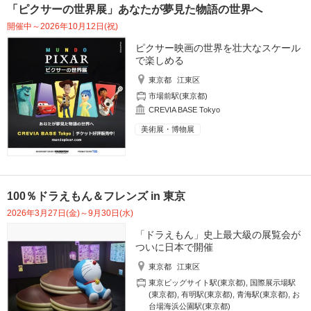
「ピクサーの世界展」あなたが夢見た物語の世界へ
開催中～2026年10月12日(祝)
ピクサー映画の世界を壮大なスケール
で楽しめる
東京都
江東区
市場前駅(東京都)
CREVIA BASE Tokyo
美術展・博物展
100％ドラえもん＆フレンズ in 東京
2026年3月27日(金)～9月30日(水)
「ドラえもん」史上最大級の展覧会が
ついに日本で開催
東京都
江東区
東京ビッグサイト駅(東京都)
,
国際展示場駅
(東京都)
,
有明駅(東京都)
,
青海駅(東京都)
,
お
台場海浜公園駅(東京都)