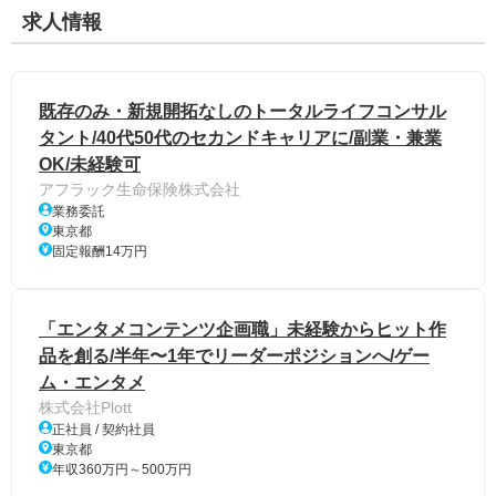
求人情報
既存のみ・新規開拓なしのトータルライフコンサル
タント/40代50代のセカンドキャリアに/副業・兼業
OK/未経験可
アフラック生命保険株式会社
業務委託
東京都
固定報酬14万円
「エンタメコンテンツ企画職」未経験からヒット作
品を創る/半年〜1年でリーダーポジションへ/ゲー
ム・エンタメ
株式会社Plott
正社員 / 契約社員
東京都
年収360万円～500万円