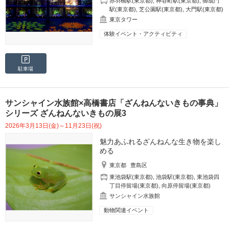
赤羽橋駅(東京都)
,
神谷町駅(東京都)
,
御成門
駅(東京都)
,
芝公園駅(東京都)
,
大門駅(東京都)
東京タワー
体験イベント・アクティビティ
駐車場
サンシャイン水族館×高橋書店「ざんねんないきもの事典」
シリーズ ざんねんないきもの展3
2026年3月13日(金)～11月23日(祝)
魅力あふれるざんねんな生き物を楽し
める
東京都
豊島区
東池袋駅(東京都)
,
池袋駅(東京都)
,
東池袋四
丁目停留場(東京都)
,
向原停留場(東京都)
サンシャイン水族館
動物関連イベント