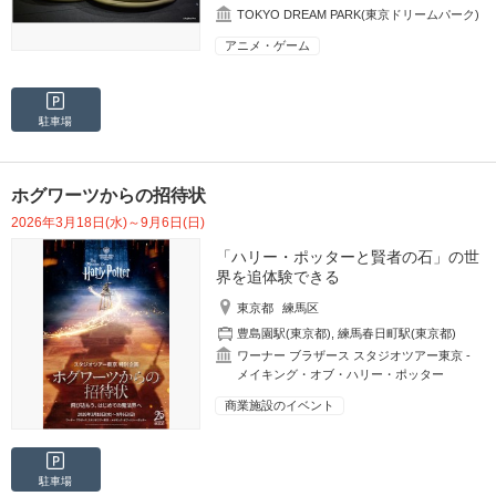
TOKYO DREAM PARK(東京ドリームパーク)
アニメ・ゲーム
駐車場
ホグワーツからの招待状
2026年3月18日(水)～9月6日(日)
「ハリー・ポッターと賢者の石」の世
界を追体験できる
東京都
練馬区
豊島園駅(東京都)
,
練馬春日町駅(東京都)
ワーナー ブラザース スタジオツアー東京 ‐
メイキング・オブ・ハリー・ポッター
商業施設のイベント
駐車場