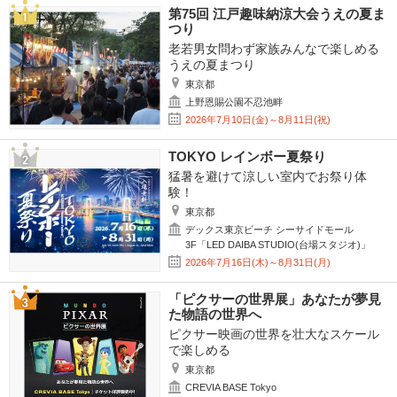
第75回 江戸趣味納涼大会うえの夏ま
つり
老若男女問わず家族みんなで楽しめる
うえの夏まつり
東京都
上野恩賜公園不忍池畔
2026年7月10日(金)～8月11日(祝)
TOKYO レインボー夏祭り
猛暑を避けて涼しい室内でお祭り体
験！
東京都
デックス東京ビーチ シーサイドモール
3F「LED DAIBA STUDIO(台場スタジオ)」
2026年7月16日(木)～8月31日(月)
「ピクサーの世界展」あなたが夢見
た物語の世界へ
ピクサー映画の世界を壮大なスケール
で楽しめる
東京都
CREVIA BASE Tokyo