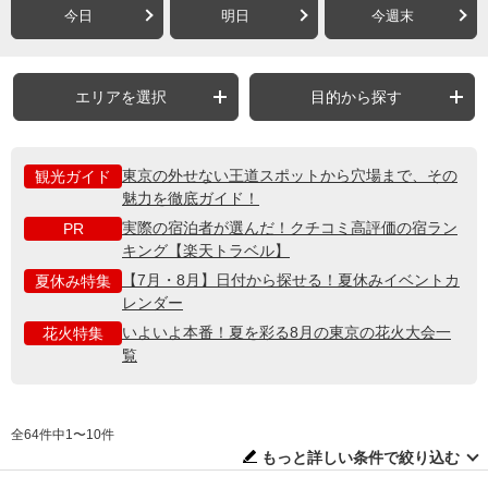
今日
明日
今週末
エリアを選択
目的から探す
東京の外せない王道スポットから穴場まで、その
観光ガイド
魅力を徹底ガイド！
実際の宿泊者が選んだ！クチコミ高評価の宿ラン
PR
キング【楽天トラベル】
【7月・8月】日付から探せる！夏休みイベントカ
夏休み特集
レンダー
いよいよ本番！夏を彩る8月の東京の花火大会一
花火特集
覧
全64件中1〜10件
もっと詳しい条件で絞り込む