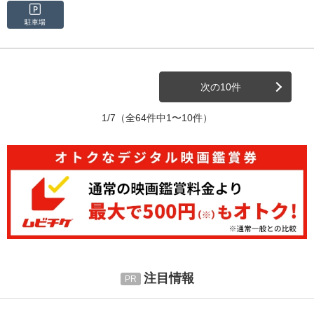
駐車場
次の10件
1/7
（全64件中1〜10件）
注目情報