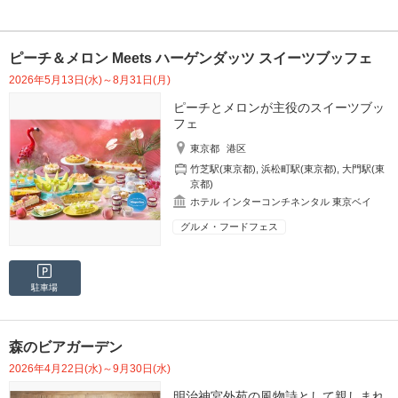
ピーチ＆メロン Meets ハーゲンダッツ スイーツブッフェ
2026年5月13日(水)～8月31日(月)
ピーチとメロンが主役のスイーツブッ
フェ
東京都
港区
竹芝駅(東京都)
,
浜松町駅(東京都)
,
大門駅(東
京都)
ホテル インターコンチネンタル 東京ベイ
グルメ・フードフェス
駐車場
森のビアガーデン
2026年4月22日(水)～9月30日(水)
明治神宮外苑の風物詩として親しまれ