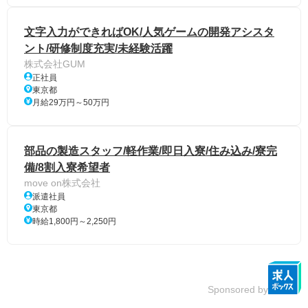
文字入力ができればOK/人気ゲームの開発アシスタ
ント/研修制度充実/未経験活躍
株式会社GUM
正社員
東京都
月給29万円～50万円
部品の製造スタッフ/軽作業/即日入寮/住み込み/寮完
備/8割入寮希望者
move on株式会社
派遣社員
東京都
時給1,800円～2,250円
Sponsored by