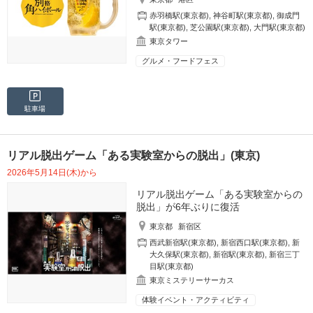
赤羽橋駅(東京都)
,
神谷町駅(東京都)
,
御成門
駅(東京都)
,
芝公園駅(東京都)
,
大門駅(東京都)
東京タワー
グルメ・フードフェス
駐車場
リアル脱出ゲーム「ある実験室からの脱出」(東京)
2026年5月14日(木)から
リアル脱出ゲーム「ある実験室からの
脱出」が6年ぶりに復活
東京都
新宿区
西武新宿駅(東京都)
,
新宿西口駅(東京都)
,
新
大久保駅(東京都)
,
新宿駅(東京都)
,
新宿三丁
目駅(東京都)
東京ミステリーサーカス
体験イベント・アクティビティ