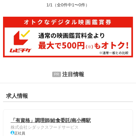
1/1
（全0件中1〜0件）
注目情報
求人情報
「有資格」調理師/給食委託/南小樽駅
株式会社シダックスフードサービス
正社員