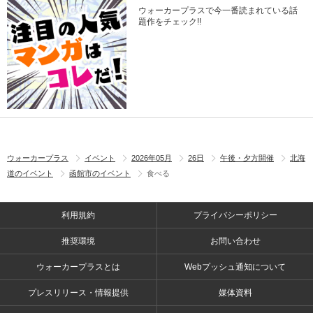
ウォーカープラスで今一番読まれている話
題作をチェック!!
ウォーカープラス
イベント
2026年05月
26日
午後・夕方開催
北海
道のイベント
函館市のイベント
食べる
利用規約
プライバシーポリシー
推奨環境
お問い合わせ
ウォーカープラスとは
Webプッシュ通知について
プレスリリース・情報提供
媒体資料