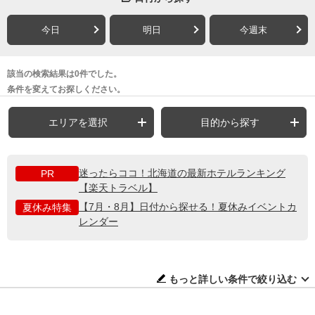
今日
明日
今週末
該当の検索結果は0件でした。
条件を変えてお探しください。
エリアを選択
目的から探す
迷ったらココ！北海道の最新ホテルランキング
PR
【楽天トラベル】
【7月・8月】日付から探せる！夏休みイベントカ
夏休み特集
レンダー
もっと詳しい条件で絞り込む