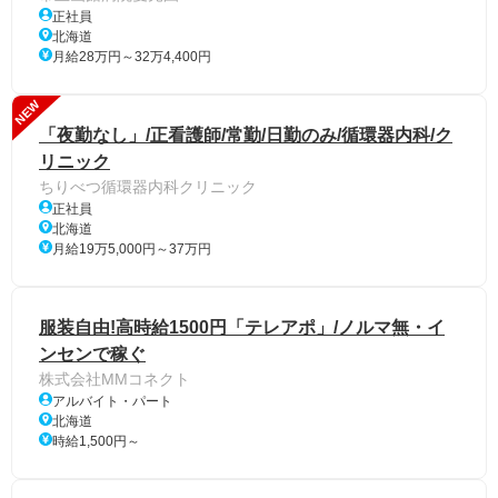
正社員
北海道
月給28万円～32万4,400円
NEW
「夜勤なし」/正看護師/常勤/日勤のみ/循環器内科/ク
リニック
ちりべつ循環器内科クリニック
正社員
北海道
月給19万5,000円～37万円
服装自由!高時給1500円「テレアポ」/ノルマ無・イ
ンセンで稼ぐ
株式会社MMコネクト
アルバイト・パート
北海道
時給1,500円～