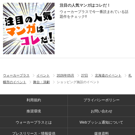
注目の人気マンガはコレだ！
ウォーカープラスで今一番読まれている話
題作をチェック!!
ウォーカープラス
イベント
2026年05月
27日
北海道のイベント
札
幌市のイベント
舞台・演劇
ショッピング施設のイベント
利用規約
プライバシーポリシー
推奨環境
お問い合わせ
ウォーカープラスとは
Webプッシュ通知について
プレスリリース・情報提供
媒体資料