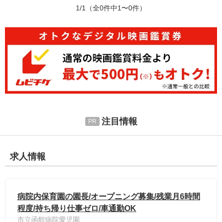
1/1
（全0件中1〜0件）
注目情報
求人情報
病院内保育園の園長/オープニング募集/残業月6時間
程度/持ち帰り仕事ゼロ/車通勤OK
市立函館病院愛児園