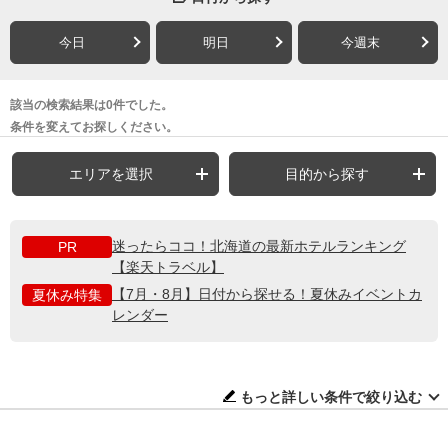
今日
明日
今週末
該当の検索結果は0件でした。
条件を変えてお探しください。
エリアを選択
目的から探す
迷ったらココ！北海道の最新ホテルランキング
PR
【楽天トラベル】
【7月・8月】日付から探せる！夏休みイベントカ
夏休み特集
レンダー
もっと詳しい条件で絞り込む