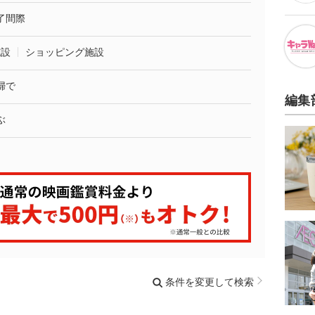
了間際
施設
ショッピング施設
婦で
編集
ぶ
条件を変更して検索