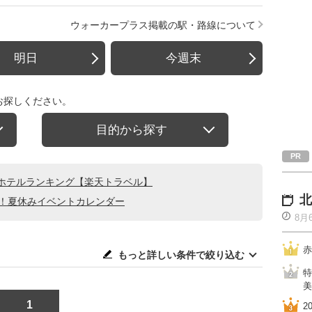
ウォーカープラス掲載の駅・路線について
明日
今週末
お探しください。
目的から探す
ホテルランキング【楽天トラベル】
北
る！夏休みイベントカレンダー
8月
赤
もっと詳しい条件で絞り込む
特
美
1
2