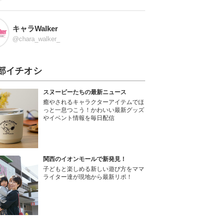
キャラWalker
@chara_walker_
部イチオシ
スヌーピーたちの最新ニュース
癒やされるキャラクターアイテムでほ
っと一息つこう！かわいい最新グッズ
やイベント情報を毎日配信
関西のイオンモールで新発見！
子どもと楽しめる新しい遊び方をママ
ライター達が現地から最新リポ！