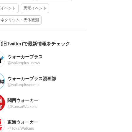
酒イベント
恐竜イベント
ラネタリウム・天体観測
X(旧Twitter)で最新情報をチェック
ウォーカープラス
@walkerplus_news
ウォーカープラス漫画部
@walkerpluscomic
関西ウォーカー
@KansaiWalkers
東海ウォーカー
@TokaiWalkers