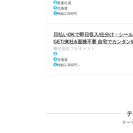
派遣社員
北海道
時給2,000円
日払いOKで即日収入/仕分け・シール
GET/来社&面接不要 自宅でカンタン
株式会社フルキャスト
北海道
時給1,300円～
テ
テー