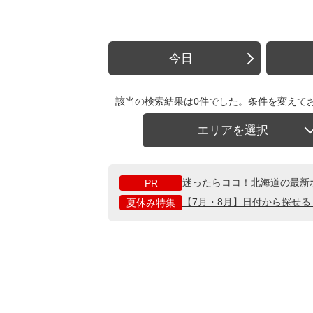
今日
該当の検索結果は0件でした。条件を変えて
エリアを選択
迷ったらココ！北海道の最新
PR
【7月・8月】日付から探せ
夏休み特集