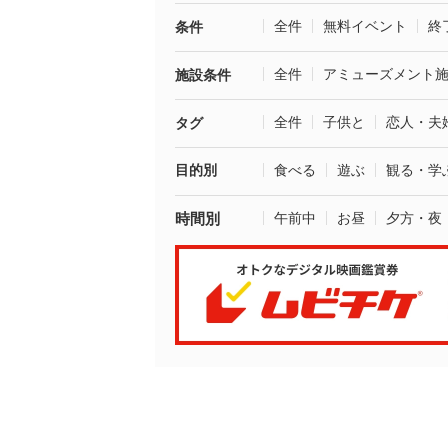
全件
無料イベント
終
条件
全件
アミューズメント
施設条件
全件
子供と
恋人・夫
タグ
目的別
食べる
遊ぶ
観る・学
時間別
午前中
お昼
夕方・夜