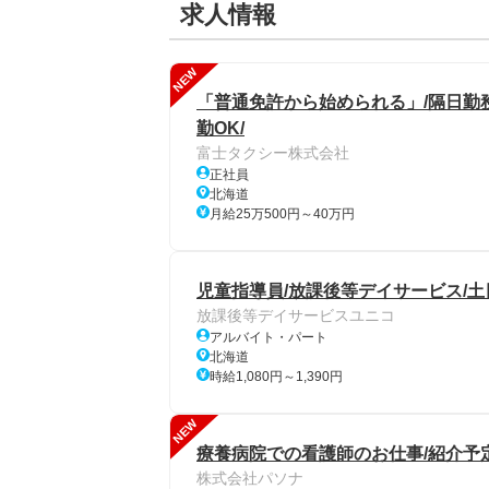
求人情報
NEW
「普通免許から始められる」/隔日勤務
勤OK/
富士タクシー株式会社
正社員
北海道
月給25万500円～40万円
児童指導員/放課後等デイサービス/土
放課後等デイサービスユニコ
アルバイト・パート
北海道
時給1,080円～1,390円
NEW
療養病院での看護師のお仕事/紹介予
株式会社パソナ