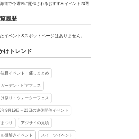
海道で今週末に開催されるおすすめイベント20選
覧履歴
たイベント&スポットページはありません。
かけトレンド
の注目イベント・催しまとめ
アガーデン・ビアフェス
かけ祭り・ウォーターフェス
26年9月19日～23日の連休開催イベント
夕まつり
アジサイの見頃
アル謎解きイベント
スイーツイベント