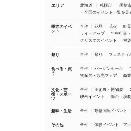
エリア
北海道
札幌市
函館
→全国のイベント一覧を見
全件
花見
花火
紅
季節のイベ
ント
ライトアップ
年中行事
クリスマスイベント
福
全件
祭り
フェスティ
祭り
全件
バーゲンセール
食べる・買
う
物産展・観光フェア
商
全件
美術展・博物展
文化・芸
術・スポー
映画イベント
舞台・演
ツ
全件
動物関連イベント
趣味・生活
全件
体験イベント・ア
その他