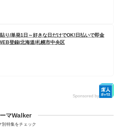
貼り/単発1日～好きな日だけでOK!日払いで即金
WEB登録/北海道/札幌市中央区
Sponsored by
ーマWalker
マ別特集をチェック