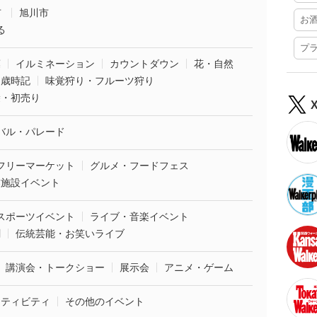
市
旭川市
お
る
プ
葉
イルミネーション
カウントダウン
花・自然
・歳時記
味覚狩り・フルーツ狩り
袋・初売り
バル・パレード
フリーマーケット
グルメ・フードフェス
業施設イベント
スポーツイベント
ライブ・音楽イベント
劇
伝統芸能・お笑いライブ
講演会・トークショー
展示会
アニメ・ゲーム
クティビティ
その他のイベント