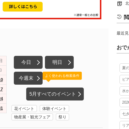
北
閲
最近見
おで
日
今日
明日
夏
3
よく使われる検索条件
今週末
10
ビ
17
水
5月すべてのイベント
24
20
31
花イベント
体験イベント
七
物産展・観光フェア
祭り
リ