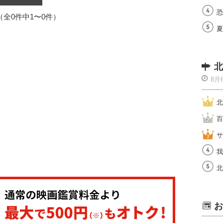
恐
1（全0件中1〜0件）
夏
北
8月
北
百
サ
我
北
お