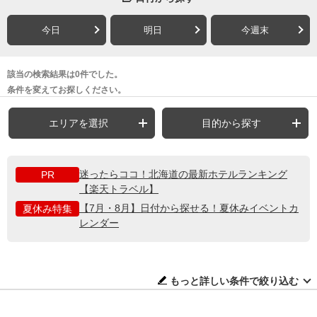
今日
明日
今週末
該当の検索結果は0件でした。
条件を変えてお探しください。
エリアを選択
目的から探す
迷ったらココ！北海道の最新ホテルランキング
PR
【楽天トラベル】
【7月・8月】日付から探せる！夏休みイベントカ
夏休み特集
レンダー
もっと詳しい条件で絞り込む