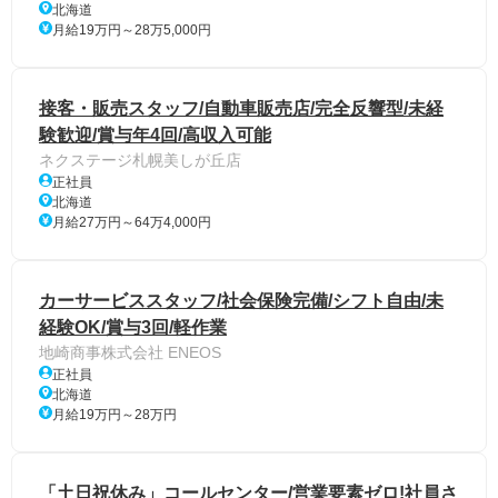
北海道
月給19万円～28万5,000円
接客・販売スタッフ/自動車販売店/完全反響型/未経
験歓迎/賞与年4回/高収入可能
ネクステージ札幌美しが丘店
正社員
北海道
月給27万円～64万4,000円
カーサービススタッフ/社会保険完備/シフト自由/未
経験OK/賞与3回/軽作業
地崎商事株式会社 ENEOS
正社員
北海道
月給19万円～28万円
「土日祝休み」コールセンター/営業要素ゼロ!社員さ