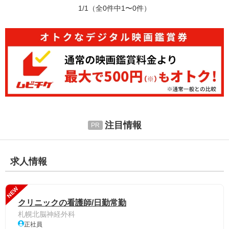
1/1
（全0件中1〜0件）
注目情報
求人情報
NEW
クリニックの看護師/日勤常勤
札幌北脳神経外科
正社員