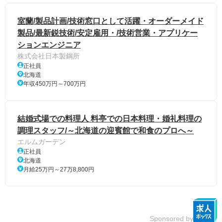
室蘭/製品計画/技術窓口として活躍・オーダーメイド
製品/最新鋭技術/安定雇用・/技術営業・アプリケー
ションエンジニア
株式会社日本製鋼所
正社員
北海道
年収450万円～700万円
結婚式場での料理人 料亭での日本料理・婚礼料理の
調理スタッフ/～北海道の迎賓館で和食のプロへ～
エルムガーデン
正社員
北海道
月給25万円～27万8,800円
Sponsored by