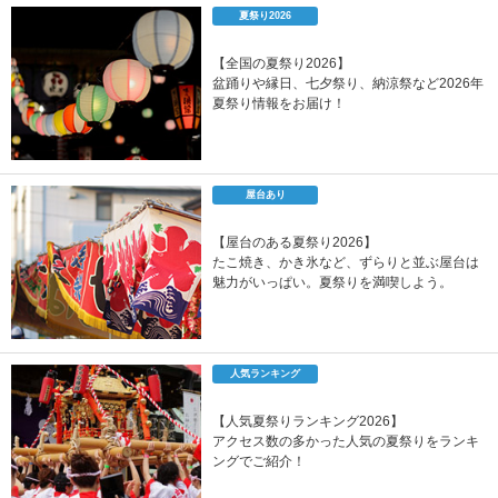
夏祭り2026
【全国の夏祭り2026】
盆踊りや縁日、七夕祭り、納涼祭など2026年
夏祭り情報をお届け！
屋台あり
【屋台のある夏祭り2026】
たこ焼き、かき氷など、ずらりと並ぶ屋台は
魅力がいっぱい。夏祭りを満喫しよう。
人気ランキング
【人気夏祭りランキング2026】
アクセス数の多かった人気の夏祭りをランキ
ングでご紹介！