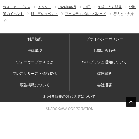
ウォーカープラス
イベント
2026年05月
27日
午後・夕方開催
北海
道のイベント
旭川市のイベント
フェスティバル・パレード
恋人と・夫婦
で
利用規約
プライバシーポリシー
推奨環境
お問い合わせ
ウォーカープラスとは
Webプッシュ通知について
プレスリリース・情報提供
媒体資料
広告掲載について
会社概要
利用者情報の外部送信について
©KADOKAWA CORPORATION