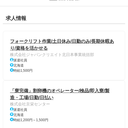
求人情報
フォークリフト作業/土日休み/日勤のみ/長期休暇あ
り/資格を活かせる
株式会社ジャパンクリエイト北日本事業統括部
派遣社員
北海道
時給1,500円
「寮完備」割卵機のオペレーター/検品/即入寮/製
造・工場/日勤/日払い
株式会社京栄センター
派遣社員
北海道
時給1,200円～1,500円