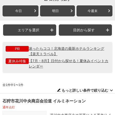
今日
明日
今週末
エリアを選択
目的から探す
迷ったらココ！北海道の最新ホテルランキング
PR
【楽天トラベル】
【7月・8月】日付から探せる！夏休みイベントカ
夏休み特集
レンダー
全1件中1〜1件
もっと詳しい条件で絞り込む
石狩市花川中央商店会沿道 イルミネーション
通年点灯