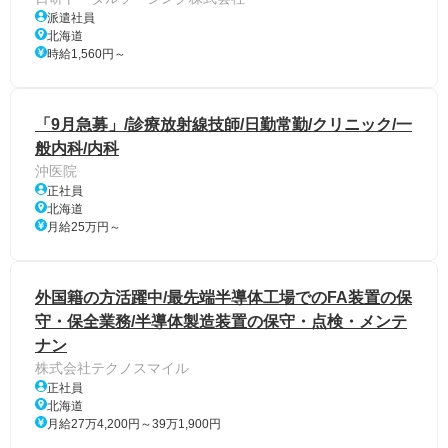
派遣社員
北海道
時給1,560円～
「9月急募」/診療放射線技師/日勤常勤/クリニック/一
般内科/内科
沖医院
正社員
北海道
月給25万円～
外国籍の方活躍中/最先端半導体工場でのFA装置の保
守・保全業務/半導体製造装置の保守・点検・メンテ
ナン
株式会社テクノスマイル
正社員
北海道
月給27万4,200円～39万1,900円