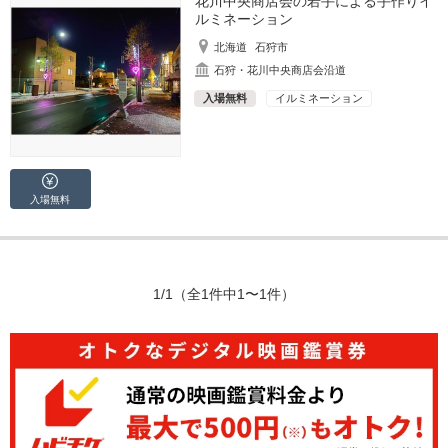
花川中央商店会の若手による手作りイ
ルミネーション
北海道
石狩市
石狩・花川中央商店会沿道
入場無料
イルミネーション
入場無料
1/1
（全1件中1〜1件）