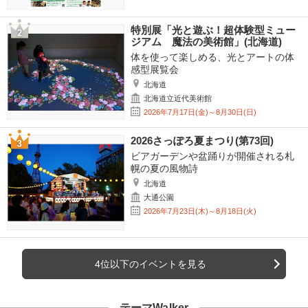
特別展「光と遊ぶ！超体験型ミュー
ジアム 魔法の美術館」(北海道)
体を使って楽しめる、光とアートの体
感型展覧会
北海道
北海道立近代美術館
2026年7月17日(金)～8月30日(日)
2026さっぽろ夏まつり(第73回)
ビアガーデンや盆踊りが開催される札
幌の夏の風物詩
北海道
大通公園
2026年7月23日(木)～8月18日(火)
4位以下のイベントを見る
テーマWalker