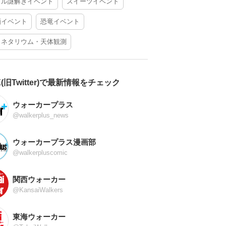
アル謎解きイベント
スイーツイベント
酒イベント
恐竜イベント
ラネタリウム・天体観測
X(旧Twitter)で最新情報をチェック
ウォーカープラス
@walkerplus_news
ウォーカープラス漫画部
@walkerpluscomic
関西ウォーカー
@KansaiWalkers
東海ウォーカー