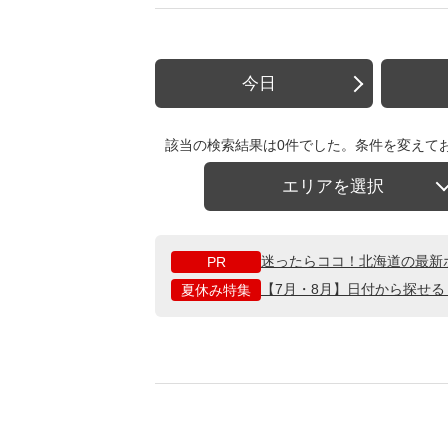
今日
該当の検索結果は0件でした。条件を変えて
エリアを選択
迷ったらココ！北海道の最新
PR
【7月・8月】日付から探せ
夏休み特集