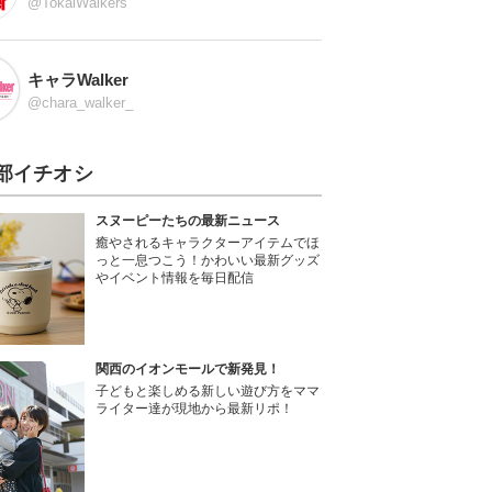
@TokaiWalkers
キャラWalker
@chara_walker_
部イチオシ
スヌーピーたちの最新ニュース
癒やされるキャラクターアイテムでほ
っと一息つこう！かわいい最新グッズ
やイベント情報を毎日配信
関西のイオンモールで新発見！
子どもと楽しめる新しい遊び方をママ
ライター達が現地から最新リポ！