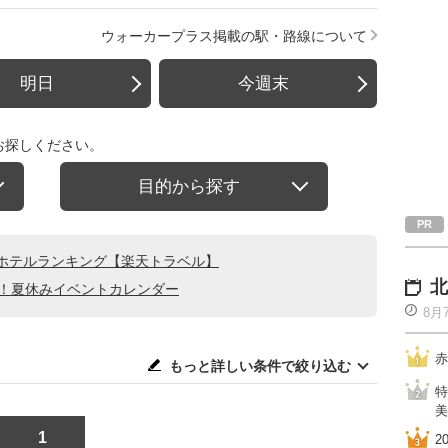
ウォーカープラス掲載の駅・路線について
明日
今週末
お探しください。
目的から探す
ホテルランキング【楽天トラベル】
北
る！夏休みイベントカレンダー
8月
赤
もっと詳しい条件で絞り込む
特
美
1
2