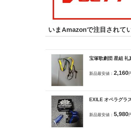
いまAmazonで注目され
宝塚歌劇団 星組 礼
2,160
新品最安値：
EXILE オペラグラ
5,980
新品最安値：