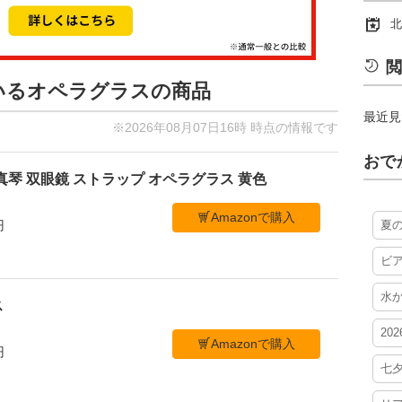
北
閲
ているオペラグラスの商品
最近見
※2026年08月07日16時 時点の情報です
おで
真琴 双眼鏡 ストラップ オペラグラス 黄色
Amazonで購入
夏
円
ビ
水
ス
20
Amazonで購入
円
七