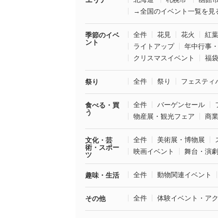
→全国のイベント一覧を見
全件
花見
花火
紅
季節のイベ
ント
ライトアップ
年中行事
クリスマスイベント
福
全件
祭り
フェスティ
祭り
全件
バーゲンセール
食べる・買
う
物産展・観光フェア
商
全件
美術展・博物展
文化・芸
術・スポー
映画イベント
舞台・演
ツ
全件
動物関連イベント
趣味・生活
全件
体験イベント・ア
その他