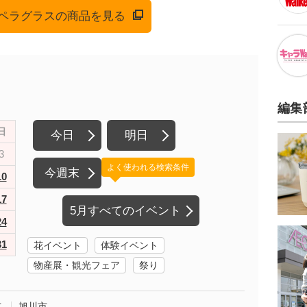
でオペラグラスの商品を見る
編集
日
今日
明日
3
よく使われる検索条件
今週末
10
17
5月すべてのイベント
24
31
花イベント
体験イベント
物産展・観光フェア
祭り
市
旭川市