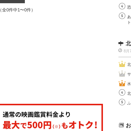
恐
1（全0件中1〜0件）
あ
ト
北
8月
北
サ
水
北
ふ
お