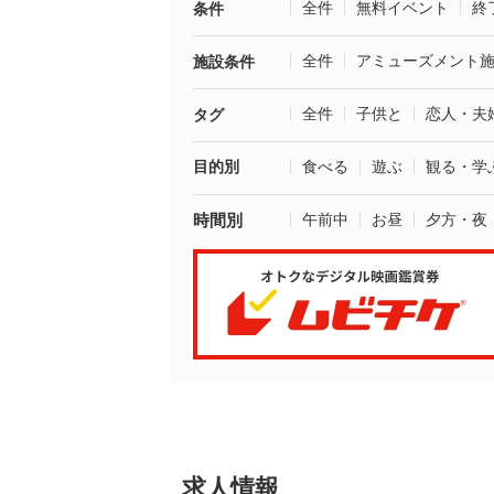
全件
無料イベント
終
条件
全件
アミューズメント
施設条件
全件
子供と
恋人・夫
タグ
目的別
食べる
遊ぶ
観る・学
時間別
午前中
お昼
夕方・夜
求人情報