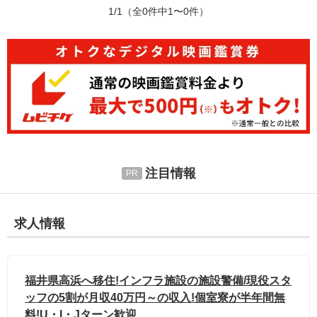
1/1
（全0件中1〜0件）
注目情報
求人情報
福井県高浜へ移住!インフラ施設の施設警備/現役スタ
ッフの5割が月収40万円～の収入!個室寮が半年間無
料!U・I・Jターン歓迎