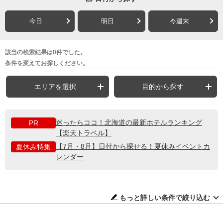
今日
明日
今週末
該当の検索結果は0件でした。
条件を変えてお探しください。
エリアを選択
目的から探す
迷ったらココ！北海道の最新ホテルランキング
PR
【楽天トラベル】
【7月・8月】日付から探せる！夏休みイベントカ
夏休み特集
レンダー
もっと詳しい条件で絞り込む