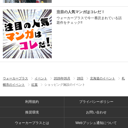
注目の人気マンガはコレだ！
ウォーカープラスで今一番読まれている話
題作をチェック!!
ウォーカープラス
イベント
2026年05月
28日
北海道のイベント
札
幌市のイベント
紅葉
ショッピング施設のイベント
利用規約
プライバシーポリシー
推奨環境
お問い合わせ
ウォーカープラスとは
Webプッシュ通知について