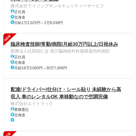
株式会社ライジングサンセキュリティーサービス
正社員
北海道
日給1万2,025円～1万8,038円
NEW
臨床検査技師/常勤/病院/月給30万円以上/日祝休み
医療法人社団稲仁会 旭川脳神経外科循環器内科病院
正社員
北海道
月給18万3,000円～30万7,000円
配達/ドライバー/仕分け・シール貼り 未経験から高
収入 車のレンタルOK 車移動なので空調完備
株式会社エイトラック
業務委託
北海道
NEW