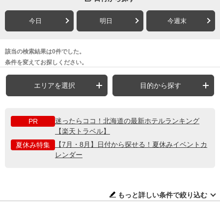
今日
明日
今週末
該当の検索結果は0件でした。
条件を変えてお探しください。
エリアを選択
目的から探す
迷ったらココ！北海道の最新ホテルランキング
PR
【楽天トラベル】
【7月・8月】日付から探せる！夏休みイベントカ
夏休み特集
レンダー
もっと詳しい条件で絞り込む