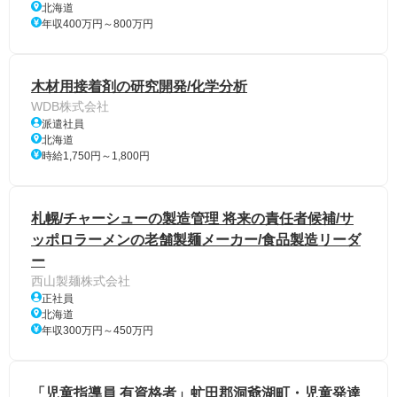
北海道
年収400万円～800万円
木材用接着剤の研究開発/化学分析
WDB株式会社
派遣社員
北海道
時給1,750円～1,800円
札幌/チャーシューの製造管理 将来の責任者候補/サ
ッポロラーメンの老舗製麺メーカー/食品製造リーダ
ー
西山製麺株式会社
正社員
北海道
年収300万円～450万円
「児童指導員 有資格者」虻田郡洞爺湖町・児童発達