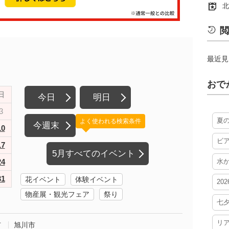
北
閲
最近見
おで
日
今日
明日
3
夏
よく使われる検索条件
今週末
10
ビ
17
5月すべてのイベント
24
水
31
花イベント
体験イベント
20
物産展・観光フェア
祭り
七
リ
市
旭川市