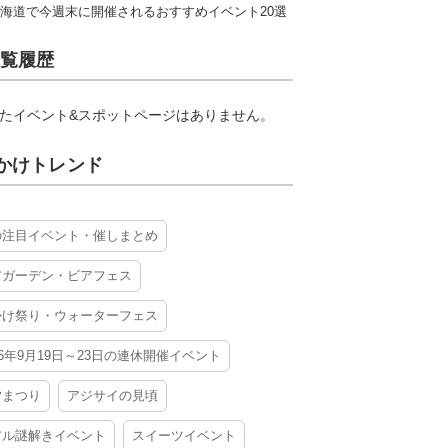
海道で今週末に開催されるおすすめイベント20選
覧履歴
たイベント&スポットページはありません。
かけトレンド
の注目イベント・催しまとめ
アガーデン・ビアフェス
かけ祭り・ウォーターフェス
26年9月19日～23日の連休開催イベント
夕まつり
アジサイの見頃
アル謎解きイベント
スイーツイベント