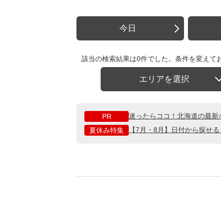
今日
該当の検索結果は0件でした。条件を変えて
エリアを選択
迷ったらココ！北海道の最新
PR
【7月・8月】日付から探せ
夏休み特集