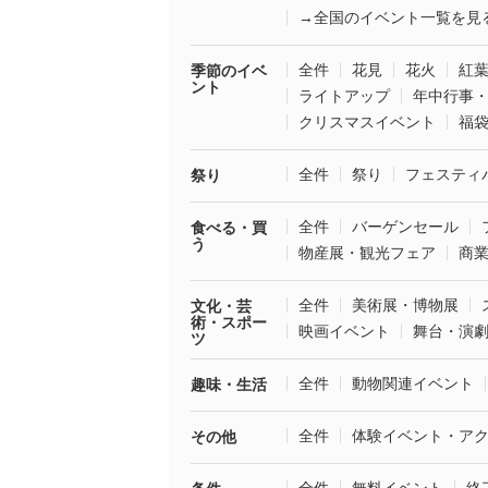
→全国のイベント一覧を見
全件
花見
花火
紅
季節のイベ
ント
ライトアップ
年中行事
クリスマスイベント
福
全件
祭り
フェスティ
祭り
全件
バーゲンセール
食べる・買
う
物産展・観光フェア
商
全件
美術展・博物展
文化・芸
術・スポー
映画イベント
舞台・演
ツ
全件
動物関連イベント
趣味・生活
全件
体験イベント・ア
その他