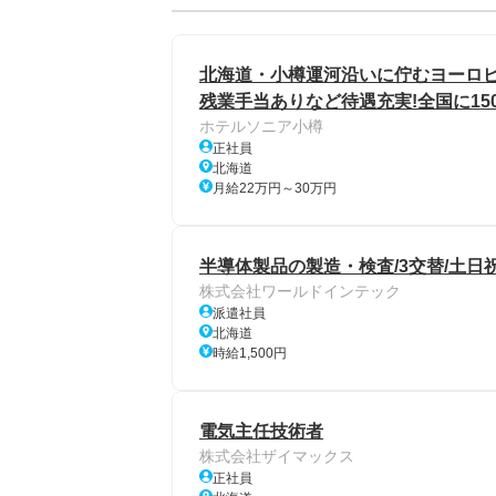
北海道・小樽運河沿いに佇むヨーロ
残業手当ありなど待遇充実!全国に1
ホテルソニア小樽
正社員
北海道
月給22万円～30万円
半導体製品の製造・検査/3交替/土日
株式会社ワールドインテック
派遣社員
北海道
時給1,500円
電気主任技術者
株式会社ザイマックス
正社員