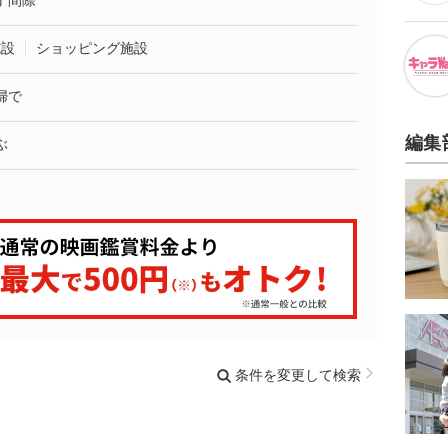
了間際
施設
ショッピング施設
婦で
編集
ぶ
条件を変更して検索