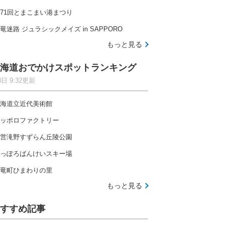
71回とまこまい港まつり
竜迷路 ジュラシックメイズ in SAPPORO
もっと見る
海道おでかけスポットランキング
8日 9:32更新
海道立近代美術館
ッポロファクトリー
営滝野すずらん丘陵公園
っぽろばんけいスキー場
竜町ひまわりの里
もっと見る
すすめ記事