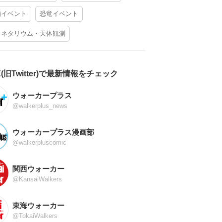
酒イベント
恐竜イベント
ラネタリウム・天体観測
X(旧Twitter)で最新情報をチェック
ウォーカープラス
@walkerplus_news
ウォーカープラス漫画部
@walkerpluscomic
関西ウォーカー
@KansaiWalkers
東海ウォーカー
@TokaiWalkers