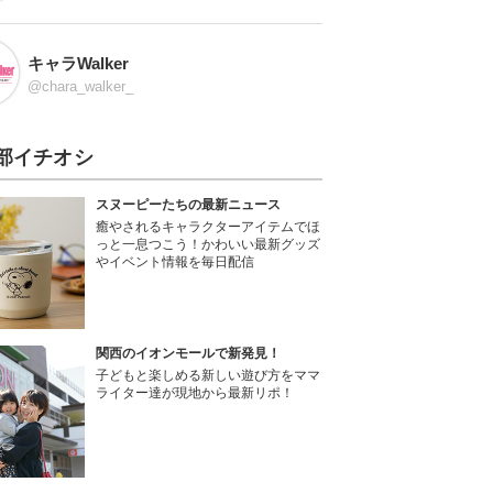
キャラWalker
@chara_walker_
部イチオシ
スヌーピーたちの最新ニュース
癒やされるキャラクターアイテムでほ
っと一息つこう！かわいい最新グッズ
やイベント情報を毎日配信
関西のイオンモールで新発見！
子どもと楽しめる新しい遊び方をママ
ライター達が現地から最新リポ！