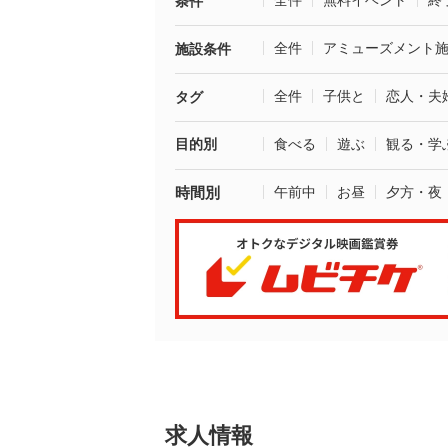
全件
無料イベント
終
条件
全件
アミューズメント
施設条件
全件
子供と
恋人・夫
タグ
目的別
食べる
遊ぶ
観る・学
時間別
午前中
お昼
夕方・夜
求人情報