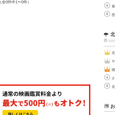
1（全0件中1〜0件）
第
恐
北
8月
北
サ
国
さ
北
お