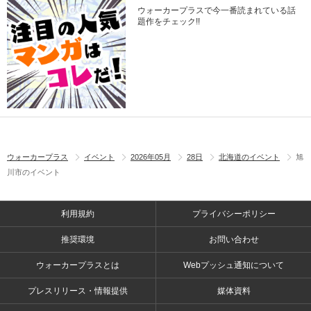
ウォーカープラスで今一番読まれている話
題作をチェック!!
ウォーカープラス
イベント
2026年05月
28日
北海道のイベント
旭
川市のイベント
利用規約
プライバシーポリシー
推奨環境
お問い合わせ
ウォーカープラスとは
Webプッシュ通知について
プレスリリース・情報提供
媒体資料