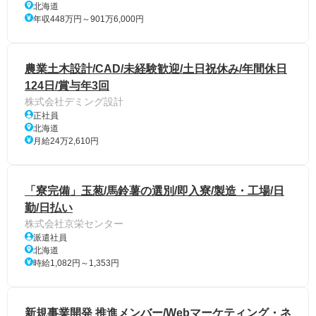
北海道
年収448万円～901万6,000円
農業土木設計/CAD/未経験歓迎/土日祝休み/年間休日
124日/賞与年3回
株式会社デミング設計
正社員
北海道
月給24万2,610円
「寮完備」玉葱/馬鈴薯の選別/即入寮/製造・工場/日
勤/日払い
株式会社京栄センター
派遣社員
北海道
時給1,082円～1,353円
新規事業開発 推進メンバー/Webマーケティング・ネ