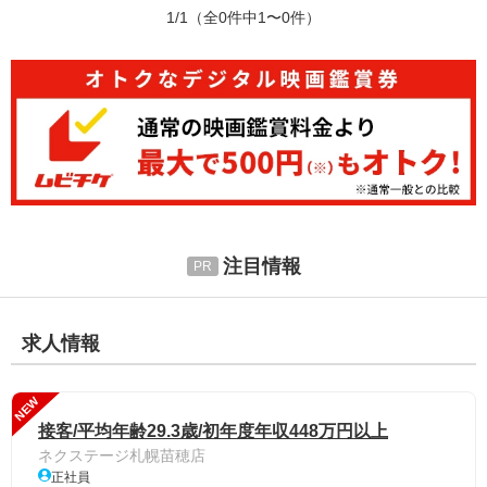
1/1
（全0件中1〜0件）
注目情報
求人情報
NEW
接客/平均年齢29.3歳/初年度年収448万円以上
ネクステージ札幌苗穂店
正社員