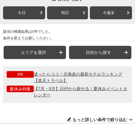
今日
明日
今週末
該当の検索結果は0件でした。
条件を変えてお探しください。
エリアを選択
目的から探す
迷ったらココ！北海道の最新ホテルランキング
PR
【楽天トラベル】
【7月・8月】日付から探せる！夏休みイベントカ
夏休み特集
レンダー
もっと詳しい条件で絞り込む