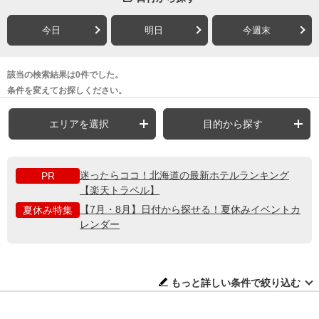
今日
明日
今週末
該当の検索結果は0件でした。
条件を変えてお探しください。
エリアを選択
目的から探す
迷ったらココ！北海道の最新ホテルランキング
PR
【楽天トラベル】
【7月・8月】日付から探せる！夏休みイベントカ
夏休み特集
レンダー
もっと詳しい条件で絞り込む