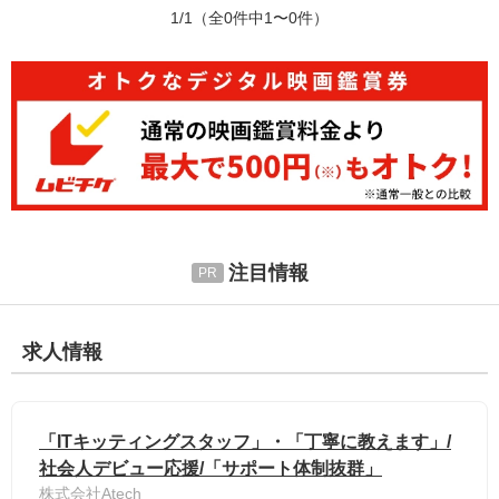
1/1
（全0件中1〜0件）
注目情報
求人情報
「ITキッティングスタッフ」・「丁寧に教えます」/
社会人デビュー応援/「サポート体制抜群」
株式会社Atech