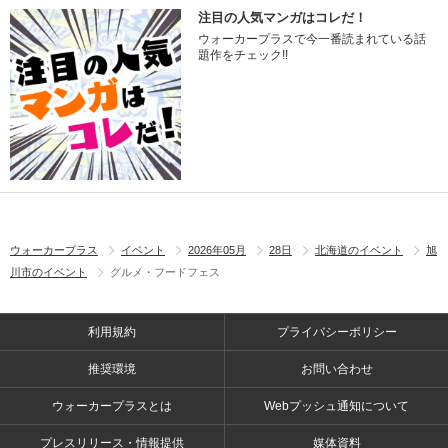
注目の人気マンガはコレだ！
ウォーカープラスで今一番読まれている話
題作をチェック!!
ウォーカープラス
イベント
2026年05月
28日
北海道のイベント
旭
川市のイベント
グルメ・フードフェス
利用規約
プライバシーポリシー
推奨環境
お問い合わせ
ウォーカープラスとは
Webプッシュ通知について
プレスリリース・情報提供
媒体資料