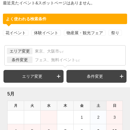
最近見たイベント&スポットページはありません。
よく使われる検索条件
花イベント
体験イベント
物産展・観光フェア
祭り
エリア変更
東京、大阪市
など
条件変更
フェス、無料イベント
など
エリア変更
条件変更
5月
月
火
水
木
金
土
日
1
2
3