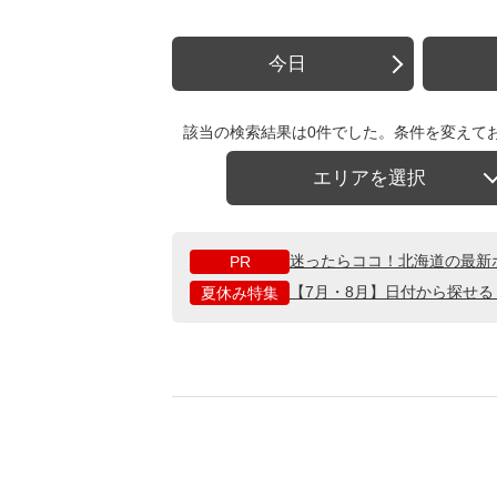
今日
該当の検索結果は0件でした。条件を変えて
エリアを選択
迷ったらココ！北海道の最新
PR
【7月・8月】日付から探せ
夏休み特集