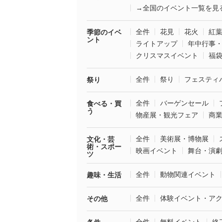
→全国のイベント一覧を見
全件
花見
花火
紅
季節のイベ
ント
ライトアップ
年中行事
クリスマスイベント
福
全件
祭り
フェスティ
祭り
全件
バーゲンセール
食べる・買
う
物産展・観光フェア
商
全件
美術展・博物展
文化・芸
術・スポー
映画イベント
舞台・演
ツ
全件
動物関連イベント
趣味・生活
全件
体験イベント・ア
その他