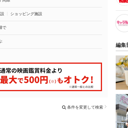
了間際
施設
ショッピング施設
婦で
ぶ
編集
条件を変更して検索