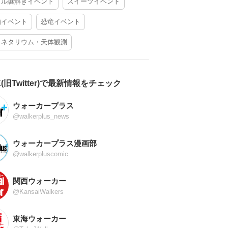
アル謎解きイベント
スイーツイベント
酒イベント
恐竜イベント
ラネタリウム・天体観測
X(旧Twitter)で最新情報をチェック
ウォーカープラス
@walkerplus_news
ウォーカープラス漫画部
@walkerpluscomic
関西ウォーカー
@KansaiWalkers
東海ウォーカー