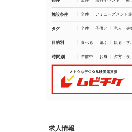
全件
無料イベント
終
条件
全件
アミューズメント
施設条件
全件
子供と
恋人・夫
タグ
目的別
食べる
遊ぶ
観る・学
時間別
午前中
お昼
夕方・夜
求人情報