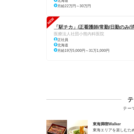
北海道
月給22万円～30万円
NEW
「駅チカ」/正看護師/常勤/日勤のみ/
医療法人社団小熊内科医院
正社員
北海道
月給19万5,000円～31万1,000円
テ
テー
東海満喫Walker
東海エリアを楽しむた