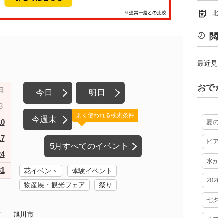
北
閲
最近見
おで
日
今日
明日
3
よく使われる検索条件
今週末
10
夏
17
ビ
5月すべてのイベント
24
水
31
花イベント
体験イベント
20
物産展・観光フェア
祭り
七
市
旭川市