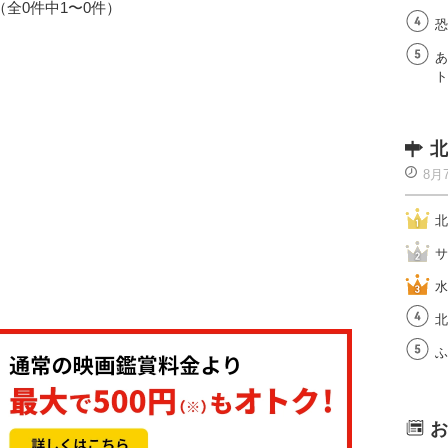
1（全0件中1〜0件）
恐
あ
ト
北
8月
北
サ
水
北
ふ
お