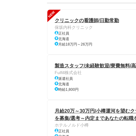
NEW
クリニックの看護師/日勤常勤
保坂内科クリニック
正社員
北海道
月給18万円～26万円
製造スタッフ/未経験歓迎/寮費無料/
Fulfill株式会社
派遣社員
北海道
時給1,800円
月給20万～30万円/小樽運河を望
を募集/選考～内定まであなたの転職
ホテルノルド小樽
正社員