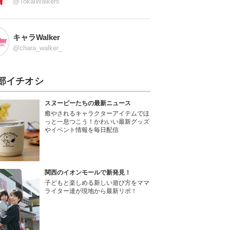
@TokaiWalkers
キャラWalker
@chara_walker_
部イチオシ
スヌーピーたちの最新ニュース
癒やされるキャラクターアイテムでほ
っと一息つこう！かわいい最新グッズ
やイベント情報を毎日配信
関西のイオンモールで新発見！
子どもと楽しめる新しい遊び方をママ
ライター達が現地から最新リポ！