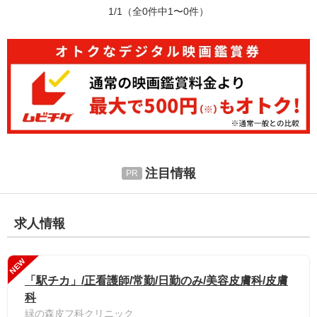
1/1
（全0件中1〜0件）
注目情報
求人情報
NEW
「駅チカ」/正看護師/常勤/日勤のみ/美容皮膚科/皮膚
科
緑の森皮フ科クリニック