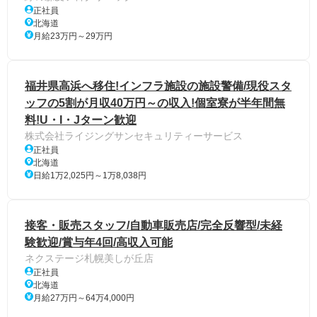
正社員
北海道
月給23万円～29万円
福井県高浜へ移住!インフラ施設の施設警備/現役スタ
ッフの5割が月収40万円～の収入!個室寮が半年間無
料!U・I・Jターン歓迎
株式会社ライジングサンセキュリティーサービス
正社員
北海道
日給1万2,025円～1万8,038円
接客・販売スタッフ/自動車販売店/完全反響型/未経
験歓迎/賞与年4回/高収入可能
ネクステージ札幌美しが丘店
正社員
北海道
月給27万円～64万4,000円