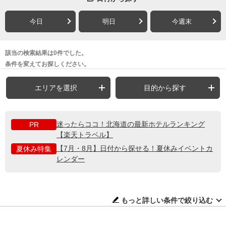
今日
明日
今週末
該当の検索結果は0件でした。
条件を変えてお探しください。
エリアを選択
目的から探す
迷ったらココ！北海道の最新ホテルランキング
PR
【楽天トラベル】
【7月・8月】日付から探せる！夏休みイベントカ
夏休み特集
レンダー
もっと詳しい条件で絞り込む