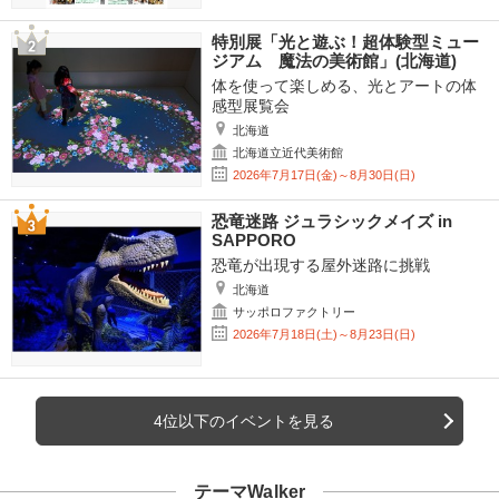
特別展「光と遊ぶ！超体験型ミュー
ジアム 魔法の美術館」(北海道)
体を使って楽しめる、光とアートの体
感型展覧会
北海道
北海道立近代美術館
2026年7月17日(金)～8月30日(日)
恐竜迷路 ジュラシックメイズ in
SAPPORO
恐竜が出現する屋外迷路に挑戦
北海道
サッポロファクトリー
2026年7月18日(土)～8月23日(日)
4位以下のイベントを見る
テーマWalker