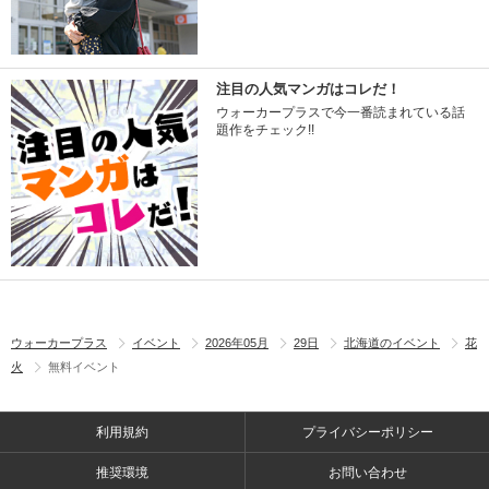
注目の人気マンガはコレだ！
ウォーカープラスで今一番読まれている話
題作をチェック!!
ウォーカープラス
イベント
2026年05月
29日
北海道のイベント
花
火
無料イベント
利用規約
プライバシーポリシー
推奨環境
お問い合わせ