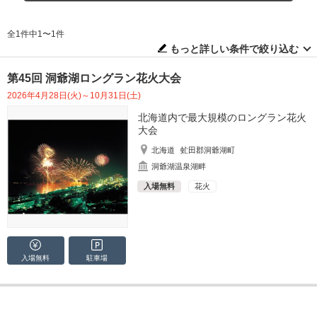
全1件中1〜1件
もっと詳しい条件で絞り込む
第45回 洞爺湖ロングラン花火大会
2026年4月28日(火)～10月31日(土)
北海道内で最大規模のロングラン花火
大会
北海道
虻田郡洞爺湖町
洞爺湖温泉湖畔
入場無料
花火
入場無料
駐車場