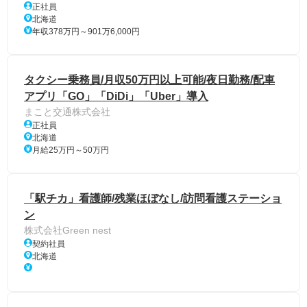
正社員
北海道
年収378万円～901万6,000円
タクシー乗務員/月収50万円以上可能/夜日勤務/配車
アプリ「GO」「DiDi」「Uber」導入
まこと交通株式会社
正社員
北海道
月給25万円～50万円
「駅チカ」看護師/残業ほぼなし/訪問看護ステーショ
ン
株式会社Green nest
契約社員
北海道