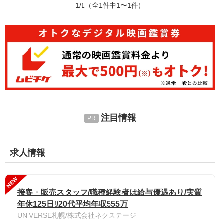
1/1
（全1件中1〜1件）
注目情報
求人情報
NEW
接客・販売スタッフ/職種経験者は給与優遇あり/実質
年休125日!/20代平均年収555万
UNIVERSE札幌/株式会社ネクステージ