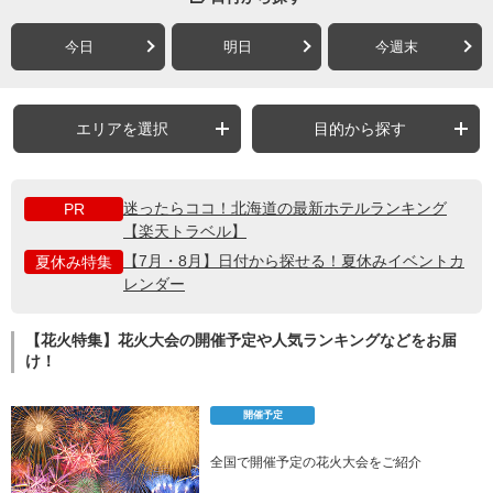
今日
明日
今週末
エリアを選択
目的から探す
迷ったらココ！北海道の最新ホテルランキング
PR
【楽天トラベル】
【7月・8月】日付から探せる！夏休みイベントカ
夏休み特集
レンダー
【花火特集】花火大会の開催予定や人気ランキングなどをお届
け！
開催予定
全国で開催予定の花火大会をご紹介