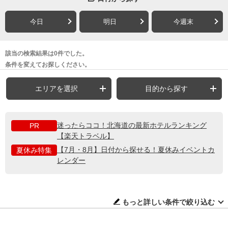
今日
明日
今週末
該当の検索結果は0件でした。
条件を変えてお探しください。
エリアを選択
目的から探す
迷ったらココ！北海道の最新ホテルランキング
PR
【楽天トラベル】
【7月・8月】日付から探せる！夏休みイベントカ
夏休み特集
レンダー
もっと詳しい条件で絞り込む