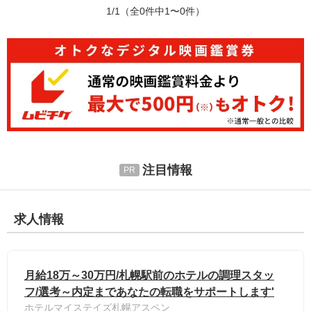
1/1
（全0件中1〜0件）
注目情報
求人情報
月給18万～30万円/札幌駅前のホテルの調理スタッ
フ/選考～内定まであなたの転職をサポートします'
ホテルマイステイズ札幌アスペン