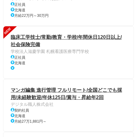
正社員
北海道
月給22万円～30万円
NEW
臨床工学技士/常勤/教育・学校/年間休日120日以上/
社会保険完備
学校法人滋慶学園 札幌看護医療専門学校
正社員
北海道
マンガ編集 進行管理 フルリモート/全国どこでも採
用/未経験歓迎/年休125日/賞与・昇給年2回
デジタル職人株式会社
契約社員
北海道
月給27万1,881円～