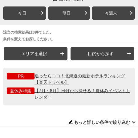
今日
明日
今週末
該当の検索結果は0件でした。
条件を変えてお探しください。
エリアを選択
目的から探す
迷ったらココ！北海道の最新ホテルランキング
PR
【楽天トラベル】
【7月・8月】日付から探せる！夏休みイベントカ
夏休み特集
レンダー
もっと詳しい条件で絞り込む