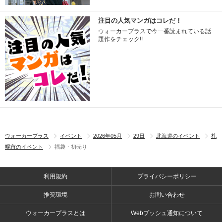
注目の人気マンガはコレだ！
ウォーカープラスで今一番読まれている話
題作をチェック!!
ウォーカープラス
イベント
2026年05月
29日
北海道のイベント
札
幌市のイベント
福袋・初売り
利用規約
プライバシーポリシー
推奨環境
お問い合わせ
ウォーカープラスとは
Webプッシュ通知について