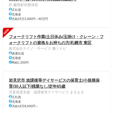
匠 蘭島駅前整体院
正社員
北海道
月給25万2,000円～40万円
NEW
フォークリフト作業/土日休み/玉掛け・クレーン・フ
ォークリフトの資格をお持ちの方/札幌市 東区
株式会社テクノ・サービス 働くナビ
派遣社員
北海道
時給1,350円
岩見沢市 放課後等デイサービスの保育士/小規模保
育/30人以下/残業なし/定年65歳
児童発達支援・放課後等デイサービス まるまる
正社員
北海道
月給18万8,000円～