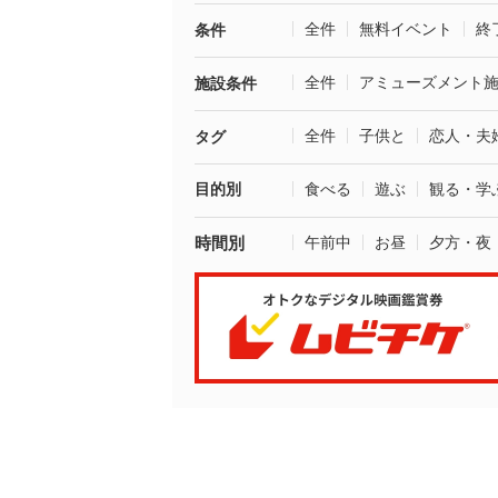
全件
無料イベント
終
条件
全件
アミューズメント
施設条件
全件
子供と
恋人・夫
タグ
目的別
食べる
遊ぶ
観る・学
時間別
午前中
お昼
夕方・夜