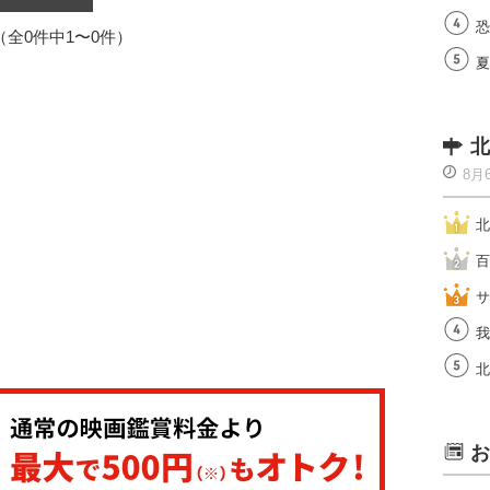
恐
1（全0件中1〜0件）
夏
北
8月
北
百
サ
我
北
お