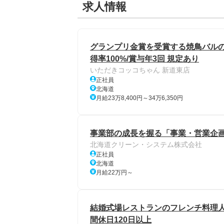
求人情報
グランプリ金賞を受賞する焼鳥バルのキ
得率100%/賞与年3回 規定あり
いただきコッコちゃん 新道東店
正社員
北海道
月給23万8,400円～34万6,350円
事業部の成長を握る「事業・営業企画
北海道クリーン・システム株式会社
正社員
北海道
月給22万円～
結婚式場レストランのフレンチ料理人
間休日120日以上