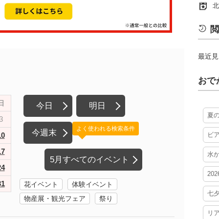
北
閲
最近見
おで
日
今日
明日
夏
3
よく使われる検索条件
今週末
10
ビ
17
水
5月すべてのイベント
24
20
31
花イベント
体験イベント
七
物産展・観光フェア
祭り
リ