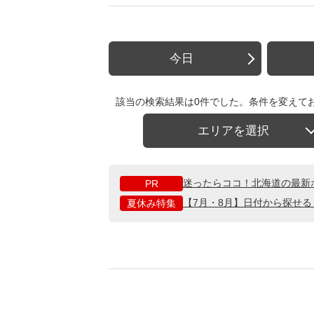
今日
該当の検索結果は0件でした。条件を変えて
エリアを選択
迷ったらココ！北海道の最新
PR
【7月・8月】日付から探せ
夏休み特集