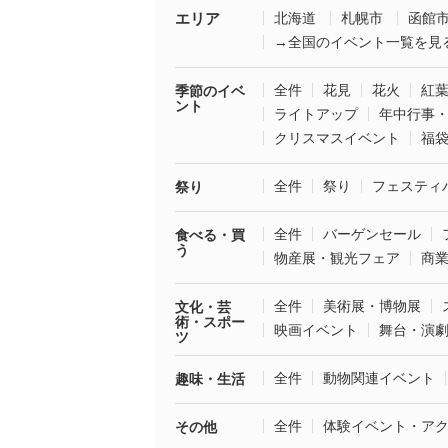
エリア
北海道
札幌市
函館
→全国のイベント一覧を見
全件
花見
花火
紅
季節のイベ
ント
ライトアップ
年中行事
クリスマスイベント
福
全件
祭り
フェスティ
祭り
全件
バーゲンセール
食べる・買
う
物産展・観光フェア
商
全件
美術展・博物展
文化・芸
術・スポー
映画イベント
舞台・演
ツ
全件
動物関連イベント
趣味・生活
全件
体験イベント・ア
その他