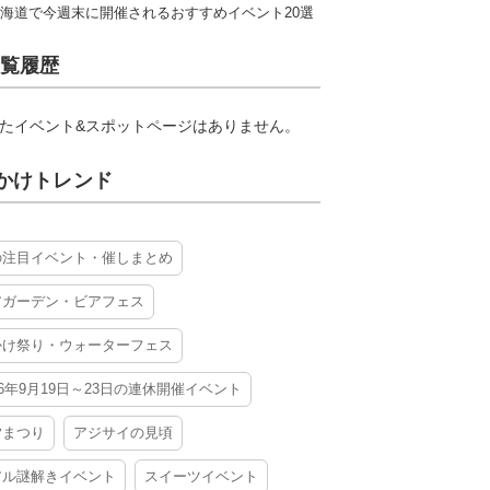
海道で今週末に開催されるおすすめイベント20選
覧履歴
たイベント&スポットページはありません。
かけトレンド
の注目イベント・催しまとめ
アガーデン・ビアフェス
かけ祭り・ウォーターフェス
26年9月19日～23日の連休開催イベント
夕まつり
アジサイの見頃
アル謎解きイベント
スイーツイベント