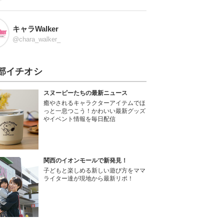
キャラWalker
@chara_walker_
部イチオシ
スヌーピーたちの最新ニュース
癒やされるキャラクターアイテムでほ
っと一息つこう！かわいい最新グッズ
やイベント情報を毎日配信
関西のイオンモールで新発見！
子どもと楽しめる新しい遊び方をママ
ライター達が現地から最新リポ！