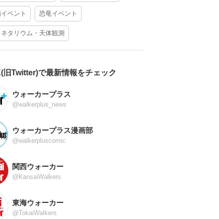
酒イベント
恐竜イベント
ラネタリウム・天体観測
X(旧Twitter)で最新情報をチェック
ウォーカープラス
@walkerplus_news
ウォーカープラス漫画部
@walkerpluscomic
関西ウォーカー
@KansaiWalkers
東海ウォーカー
@TokaiWalkers