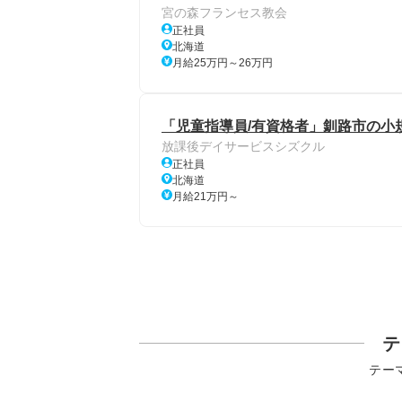
宮の森フランセス教会
正社員
北海道
月給25万円～26万円
「児童指導員/有資格者」釧路市の小
放課後デイサービスシズクル
正社員
北海道
月給21万円～
テ
テー