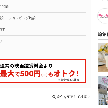
了間際
施設
ショッピング施設
婦で
編集
ぶ
条件を変更して検索