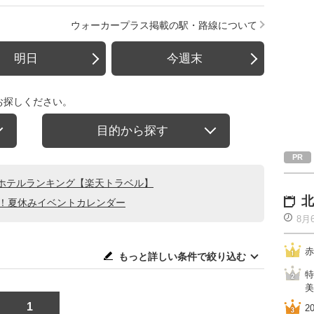
ウォーカープラス掲載の駅・路線について
明日
今週末
お探しください。
目的から探す
ホテルランキング【楽天トラベル】
北
る！夏休みイベントカレンダー
8月
赤
もっと詳しい条件で絞り込む
特
美
1
2