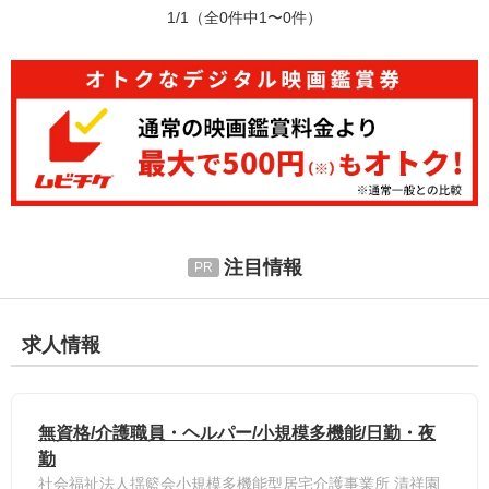
1/1
（全0件中1〜0件）
注目情報
求人情報
無資格/介護職員・ヘルパー/小規模多機能/日勤・夜
勤
社会福祉法人揺籃会小規模多機能型居宅介護事業所 清祥園