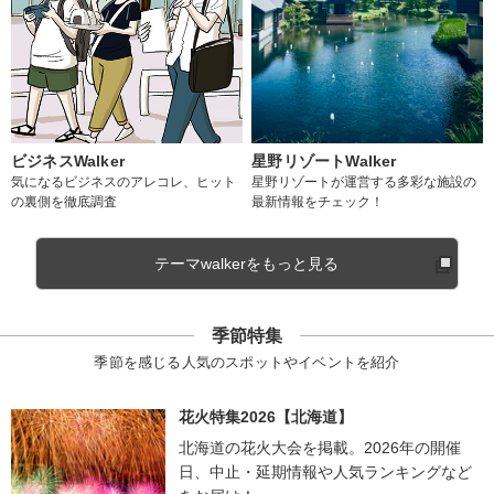
ビジネスWalker
星野リゾートWalker
気になるビジネスのアレコレ、ヒット
星野リゾートが運営する多彩な施設の
の裏側を徹底調査
最新情報をチェック！
テーマwalkerをもっと見る
季節特集
季節を感じる人気のスポットやイベントを紹介
花火特集2026【北海道】
北海道の花火大会を掲載。2026年の開催
日、中止・延期情報や人気ランキングなど