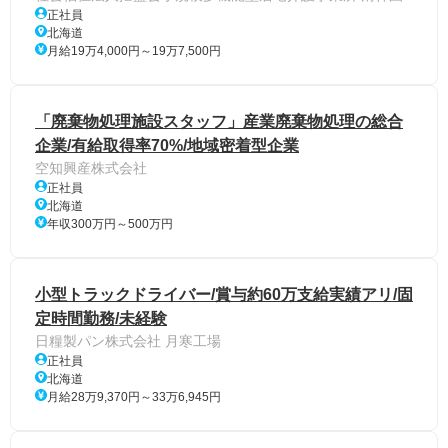
正社員
北海道
月給19万4,000円～19万7,500円
「廃棄物処理施設スタッフ」産業廃棄物処理の総合
企業/有給取得率70%/地域密着型企業
空知興産株式会社
正社員
北海道
年収300万円～500万円
小型トラックドライバー/賞与約60万支給実績アリ/固
定時間勤務/未経験
日糧製パン株式会社 月寒工場
正社員
北海道
月給28万9,370円～33万6,945円