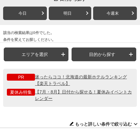
今日
明日
今週末
該当の検索結果は0件でした。
条件を変えてお探しください。
エリアを選択
目的から探す
迷ったらココ！北海道の最新ホテルランキング
PR
【楽天トラベル】
【7月・8月】日付から探せる！夏休みイベントカ
夏休み特集
レンダー
もっと詳しい条件で絞り込む