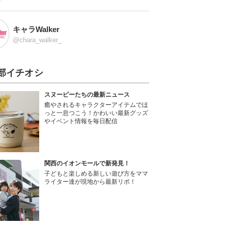
キャラWalker
@chara_walker_
部イチオシ
スヌーピーたちの最新ニュース
癒やされるキャラクターアイテムでほ
っと一息つこう！かわいい最新グッズ
やイベント情報を毎日配信
関西のイオンモールで新発見！
子どもと楽しめる新しい遊び方をママ
ライター達が現地から最新リポ！