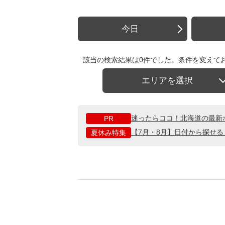
今日
該当の検索結果は0件でした。条件を変えて
エリアを選択
迷ったらココ！北海道の最新
PR
【7月・8月】日付から探せ
夏休み特集