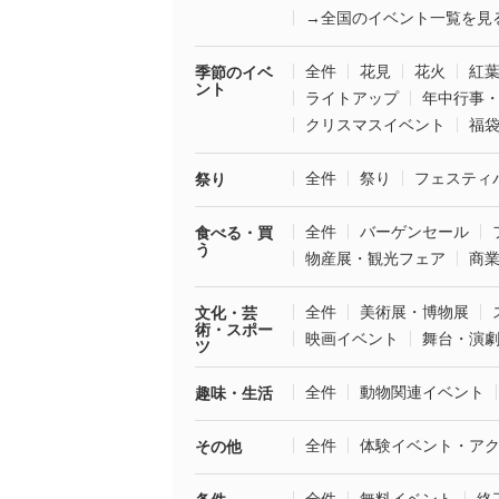
→全国のイベント一覧を見
全件
花見
花火
紅
季節のイベ
ント
ライトアップ
年中行事
クリスマスイベント
福
全件
祭り
フェスティ
祭り
全件
バーゲンセール
食べる・買
う
物産展・観光フェア
商
全件
美術展・博物展
文化・芸
術・スポー
映画イベント
舞台・演
ツ
全件
動物関連イベント
趣味・生活
全件
体験イベント・ア
その他