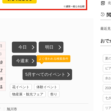
北
閲
最近見
おで
日
今日
明日
3
夏
よく使われる検索条件
今週末
10
ビ
17
5月すべてのイベント
24
水
31
花イベント
体験イベント
20
物産展・観光フェア
祭り
七
リ
市
旭川市