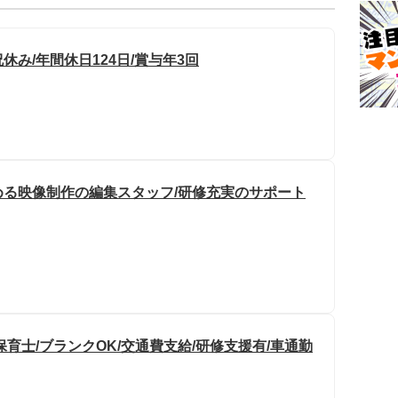
休み/年間休日124日/賞与年3回
る映像制作の編集スタッフ/研修充実のサポート
育士/ブランクOK/交通費支給/研修支援有/車通勤