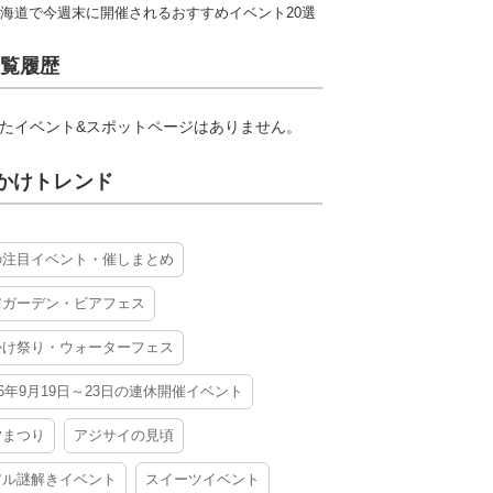
海道で今週末に開催されるおすすめイベント20選
覧履歴
たイベント&スポットページはありません。
かけトレンド
の注目イベント・催しまとめ
アガーデン・ビアフェス
かけ祭り・ウォーターフェス
26年9月19日～23日の連休開催イベント
夕まつり
アジサイの見頃
アル謎解きイベント
スイーツイベント