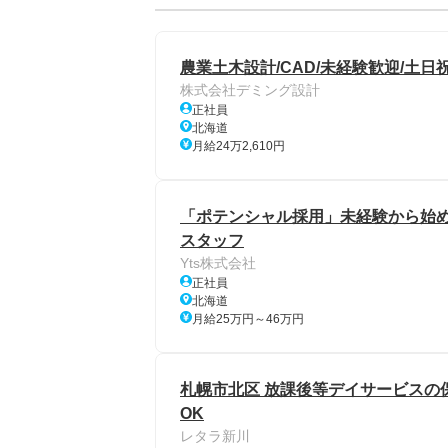
農業土木設計/CAD/未経験歓迎/土日祝
株式会社デミング設計
正社員
北海道
月給24万2,610円
「ポテンシャル採用」未経験から始め
スタッフ
Yts株式会社
正社員
北海道
月給25万円～46万円
札幌市北区 放課後等デイサービスの保
OK
レタラ新川