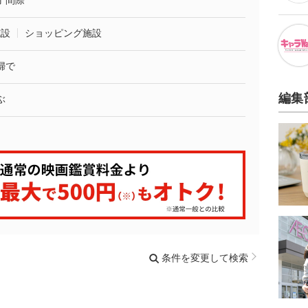
了間際
施設
ショッピング施設
婦で
編集
ぶ
条件を変更して検索