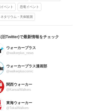
酒イベント
恐竜イベント
ラネタリウム・天体観測
X(旧Twitter)で最新情報をチェック
ウォーカープラス
@walkerplus_news
ウォーカープラス漫画部
@walkerpluscomic
関西ウォーカー
@KansaiWalkers
東海ウォーカー
@TokaiWalkers