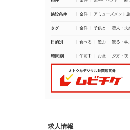
全件
無料イベント
終
条件
全件
アミューズメント
施設条件
全件
子供と
恋人・夫
タグ
目的別
食べる
遊ぶ
観る・学
時間別
午前中
お昼
夕方・夜
求人情報