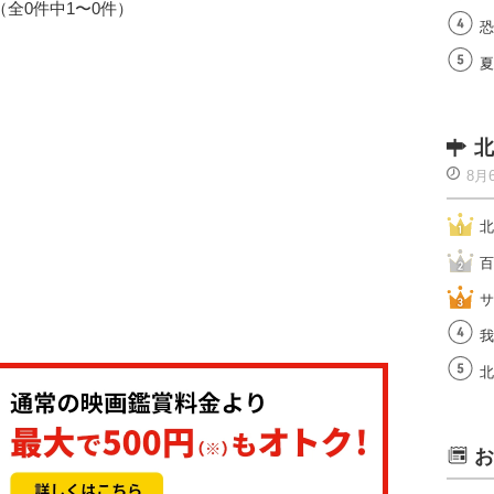
1（全0件中1〜0件）
恐
夏
北
8月
北
百
サ
我
北
お