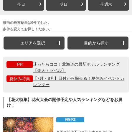
今日
明日
今週末
該当の検索結果は0件でした。
条件を変えてお探しください。
エリアを選択
目的から探す
迷ったらココ！北海道の最新ホテルランキング
PR
【楽天トラベル】
【7月・8月】日付から探せる！夏休みイベントカ
夏休み特集
レンダー
【花火特集】花火大会の開催予定や人気ランキングなどをお届
け！
開催予定