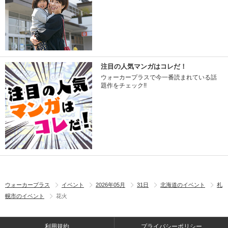
注目の人気マンガはコレだ！
ウォーカープラスで今一番読まれている話
題作をチェック!!
ウォーカープラス
イベント
2026年05月
31日
北海道のイベント
札
幌市のイベント
花火
利用規約
プライバシーポリシー