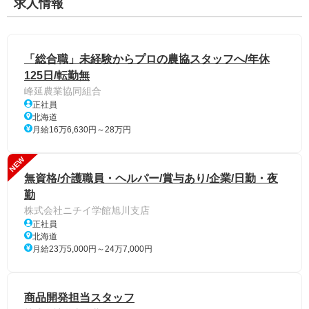
求人情報
「総合職」未経験からプロの農協スタッフへ/年休
125日/転勤無
峰延農業協同組合
正社員
北海道
月給16万6,630円～28万円
NEW
無資格/介護職員・ヘルパー/賞与あり/企業/日勤・夜
勤
株式会社ニチイ学館旭川支店
正社員
北海道
月給23万5,000円～24万7,000円
商品開発担当スタッフ