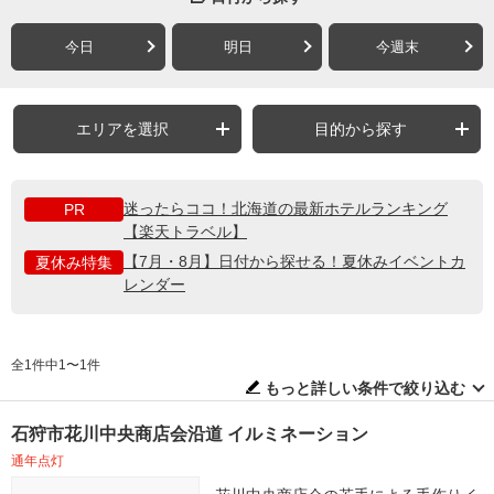
今日
明日
今週末
エリアを選択
目的から探す
迷ったらココ！北海道の最新ホテルランキング
PR
【楽天トラベル】
【7月・8月】日付から探せる！夏休みイベントカ
夏休み特集
レンダー
全1件中1〜1件
もっと詳しい条件で絞り込む
石狩市花川中央商店会沿道 イルミネーション
通年点灯