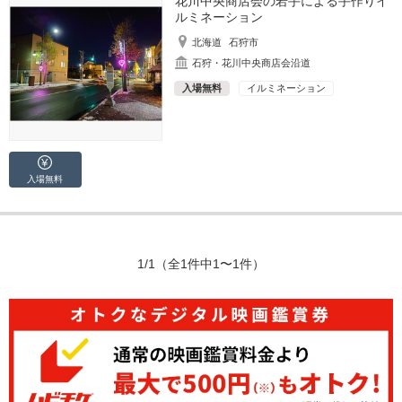
花川中央商店会の若手による手作りイ
ルミネーション
北海道
石狩市
石狩・花川中央商店会沿道
入場無料
イルミネーション
入場無料
1/1
（全1件中1〜1件）