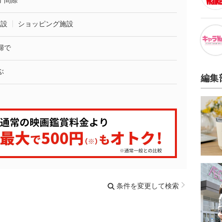
了間際
施設
ショッピング施設
婦で
ぶ
編集
条件を変更して検索