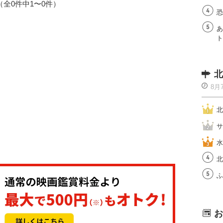
1（全0件中1〜0件）
恐
あ
ト
北
8月
北
サ
水
北
ふ
お