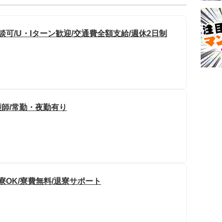
可/U・Iターン歓迎/交通費全額支給/週休2日制
護師/常勤・夜勤有り
寮OK/寮費無料/退寮サポート