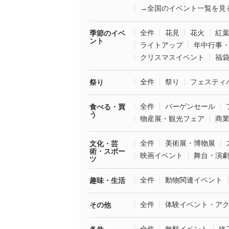
→全国のイベント一覧を見
全件
花見
花火
紅
季節のイベ
ント
ライトアップ
年中行事
クリスマスイベント
福
全件
祭り
フェスティ
祭り
全件
バーゲンセール
食べる・買
う
物産展・観光フェア
商
全件
美術展・博物展
文化・芸
術・スポー
映画イベント
舞台・演
ツ
全件
動物関連イベント
趣味・生活
全件
体験イベント・ア
その他