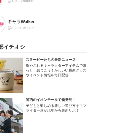
@TokaiWalkers
キャラWalker
@chara_walker_
部イチオシ
スヌーピーたちの最新ニュース
癒やされるキャラクターアイテムでほ
っと一息つこう！かわいい最新グッズ
やイベント情報を毎日配信
関西のイオンモールで新発見！
子どもと楽しめる新しい遊び方をママ
ライター達が現地から最新リポ！