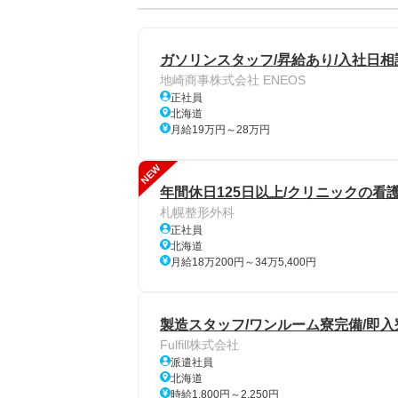
ガソリンスタッフ/昇給あり/入社日相談
地崎商事株式会社 ENEOS
正社員
北海道
月給19万円～28万円
NEW
年間休日125日以上/クリニックの看
札幌整形外科
正社員
北海道
月給18万200円～34万5,400円
製造スタッフ/ワンルーム寮完備/即入
Fulfill株式会社
派遣社員
北海道
時給1,800円～2,250円