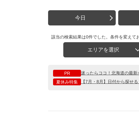
今日
該当の検索結果は0件でした。条件を変えて
エリアを選択
迷ったらココ！北海道の最新
PR
【7月・8月】日付から探せ
夏休み特集