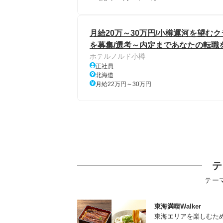
月給20万～30万円/小樽運河を望
を募集/選考～内定まであなたの転職
ホテルノルド小樽
正社員
北海道
月給22万円～30万円
テ
テー
東海満喫Walker
東海エリアを楽しむた