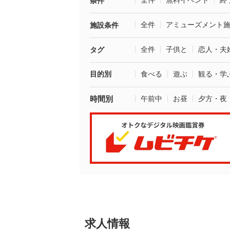
全件
無料イベント
終
条件
全件
アミューズメント
施設条件
全件
子供と
恋人・夫
タグ
目的別
食べる
遊ぶ
観る・学
時間別
午前中
お昼
夕方・夜
求人情報