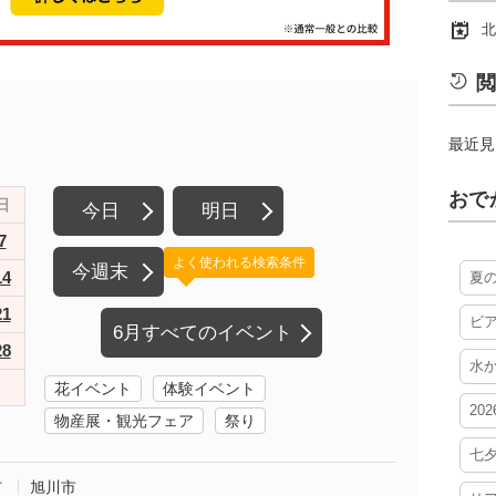
北
閲
最近見
おで
日
今日
明日
7
よく使われる検索条件
今週末
14
夏
21
ビ
6月すべてのイベント
28
水
花イベント
体験イベント
20
物産展・観光フェア
祭り
七
市
旭川市