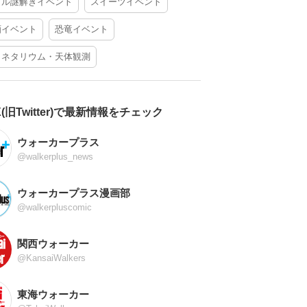
アル謎解きイベント
スイーツイベント
酒イベント
恐竜イベント
ラネタリウム・天体観測
X(旧Twitter)で最新情報をチェック
ウォーカープラス
@walkerplus_news
ウォーカープラス漫画部
@walkerpluscomic
関西ウォーカー
@KansaiWalkers
東海ウォーカー