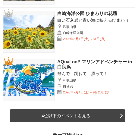
白崎海洋公園 ひまわりの花壇
白い石灰岩と青い海に映えるひまわり
和歌山県
白崎海洋公園
2026年8月1日(土)～31日(月)
AQuaLooP マリンアドベンチャー in
白良浜
飛んで、跳ねて、滑って！
和歌山県
白良浜
2026年7月4日(土)～9月23日(水)
4位以下のイベントを見る
テーマWalker