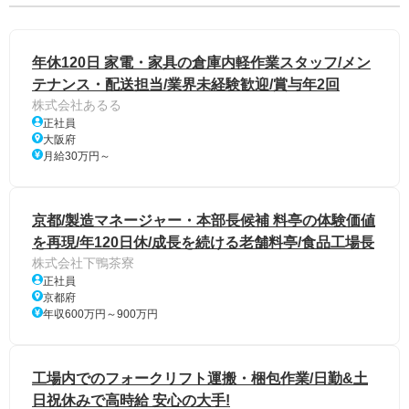
年休120日 家電・家具の倉庫内軽作業スタッフ/メン
テナンス・配送担当/業界未経験歓迎/賞与年2回
株式会社あるる
正社員
大阪府
月給30万円～
京都/製造マネージャー・本部長候補 料亭の体験価値
を再現/年120日休/成長を続ける老舗料亭/食品工場長
株式会社下鴨茶寮
正社員
京都府
年収600万円～900万円
工場内でのフォークリフト運搬・梱包作業/日勤&土
日祝休みで高時給 安心の大手!