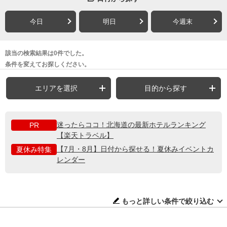
今日
明日
今週末
該当の検索結果は0件でした。
条件を変えてお探しください。
エリアを選択
目的から探す
迷ったらココ！北海道の最新ホテルランキング
PR
【楽天トラベル】
【7月・8月】日付から探せる！夏休みイベントカ
夏休み特集
レンダー
もっと詳しい条件で絞り込む