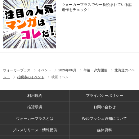
ウォーカープラスで今一番読まれている話
題作をチェック!!
ウォーカープラス
イベント
2026年06月
午後・夕方開催
北海道のイベ
ント
札幌市のイベント
映画イベント
利用規約
プライバシーポリシー
推奨環境
お問い合わせ
ウォーカープラスとは
Webプッシュ通知について
プレスリリース・情報提供
媒体資料