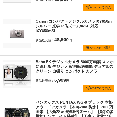
Amazonで購入
Canon コンパクトデジタルカメラIXY650m
シルバー 光学12倍ズーム/Wi-Fi対応
IXY650mSL
48,500
新品最安値：
円
Amazonで購入
Beho 5K デジタルカメラ 8000万画素 スマホ
に送れる デジカメ WIFI転送機能 デュアルス
クリーン 自撮り コンパクト カメラ
6,999
新品最安値：
円
Amazonで購入
ペンタックス PENTAX WG-8 ブラック 本格
アウトドアカメラ 【本格20m 防水】 2000万
画素 【広角28㎜ 光学5倍ズーム】 【6灯の多
機能リングライト搭載】 【工事・現場で活