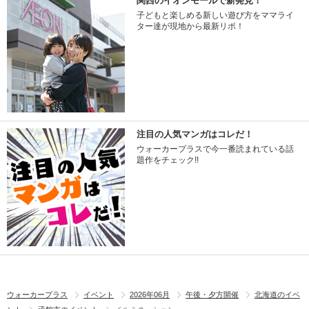
関西のイオンモールで新発見！
子どもと楽しめる新しい遊び方をママライ
ター達が現地から最新リポ！
注目の人気マンガはコレだ！
ウォーカープラスで今一番読まれている話
題作をチェック!!
ウォーカープラス
イベント
2026年06月
午後・夕方開催
北海道のイベ