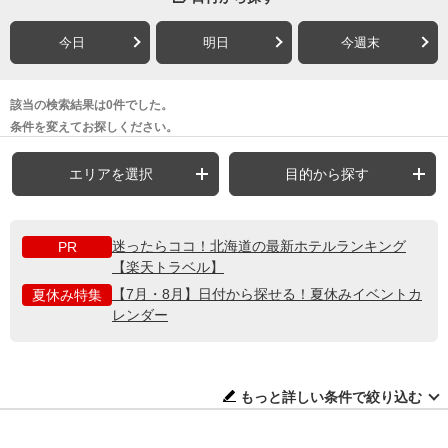
今日
明日
今週末
該当の検索結果は0件でした。
条件を変えてお探しください。
エリアを選択
目的から探す
迷ったらココ！北海道の最新ホテルランキング
PR
【楽天トラベル】
【7月・8月】日付から探せる！夏休みイベントカ
夏休み特集
レンダー
もっと詳しい条件で絞り込む