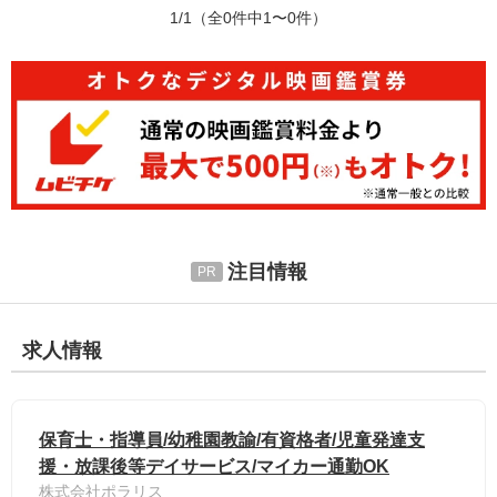
1/1
（全0件中1〜0件）
注目情報
求人情報
保育士・指導員/幼稚園教諭/有資格者/児童発達支
援・放課後等デイサービス/マイカー通勤OK
株式会社ポラリス