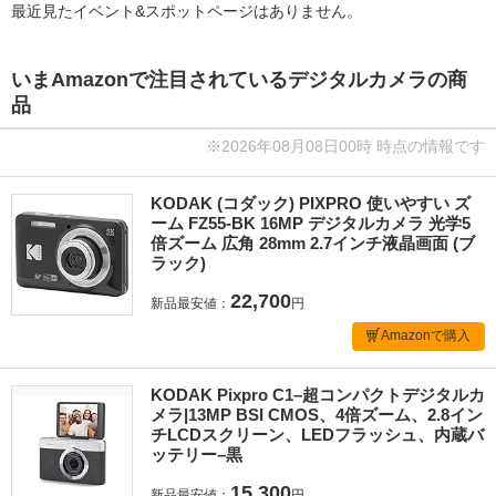
最近見たイベント&スポットページはありません。
いまAmazonで注目されているデジタルカメラの商
品
※2026年08月08日00時 時点の情報です
KODAK (コダック) PIXPRO 使いやすい ズ
ーム FZ55-BK 16MP デジタルカメラ 光学5
倍ズーム 広角 28mm 2.7インチ液晶画面 (ブ
ラック)
22,700
新品最安値：
円
Amazonで購入
KODAK Pixpro C1–超コンパクトデジタルカ
メラ|13MP BSI CMOS、4倍ズーム、2.8イン
チLCDスクリーン、LEDフラッシュ、内蔵バ
ッテリー–黒
15,300
新品最安値：
円