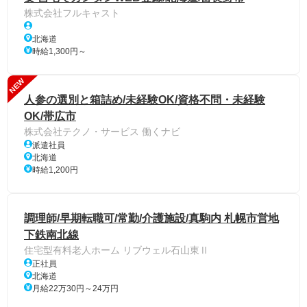
株式会社フルキャスト
北海道
時給1,300円～
NEW
人参の選別と箱詰め/未経験OK/資格不問・未経験
OK/帯広市
株式会社テクノ・サービス 働くナビ
派遣社員
北海道
時給1,200円
調理師/早期転職可/常勤/介護施設/真駒内 札幌市営地
下鉄南北線
住宅型有料老人ホーム リブウェル石山東Ⅱ
正社員
北海道
月給22万30円～24万円