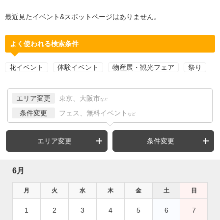
最近見たイベント&スポットページはありません。
よく使われる検索条件
花イベント
体験イベント
物産展・観光フェア
祭り
エリア変更
東京、大阪市
など
条件変更
フェス、無料イベント
など
エリア変更
条件変更
6月
月
火
水
木
金
土
日
1
2
3
4
5
6
7