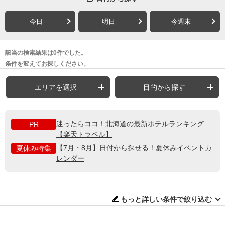
今日
明日
今週末
該当の検索結果は0件でした。
条件を変えてお探しください。
エリアを選択
目的から探す
迷ったらココ！北海道の最新ホテルランキング
PR
【楽天トラベル】
【7月・8月】日付から探せる！夏休みイベントカ
夏休み特集
レンダー
もっと詳しい条件で絞り込む