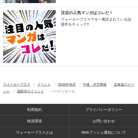
注目の人気マンガはコレだ！
ウォーカープラスで今一番読まれている話
題作をチェック!!
ウォーカープラス
イベント
2026年06月
午後・夕方開催
北海道のイベ
ント
函館市のイベント
バーゲンセール
利用規約
プライバシーポリシー
推奨環境
お問い合わせ
ウォーカープラスとは
Webプッシュ通知について