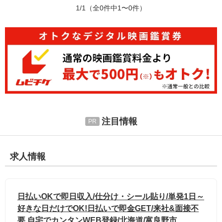
1/1
（全0件中1〜0件）
注目情報
求人情報
日払いOKで即日収入/仕分け・シール貼り/単発1日～
好きな日だけでOK!日払いで即金GET/来社&面接不
要 自宅でカンタンWEB登録/北海道/富良野市