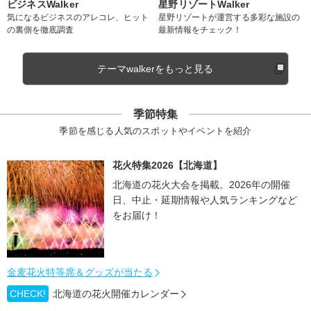
ビジネスWalker
星野リゾートWalker
気になるビジネスのアレコレ、ヒット
星野リゾートが運営する多彩な施設の
の裏側を徹底調査
最新情報をチェック！
テーマwalkerをもっと見る
季節特集
季節を感じる人気のスポットやイベントを紹介
花火特集2026【北海道】
北海道の花火大会を掲載。2026年の開催
日、中止・延期情報や人気ランキングなど
をお届け！
金麦花火特等席＆グッズが当たる
CHECK!
北海道の花火開催カレンダー