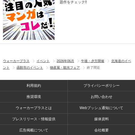
題作をチェック!!
ウォーカープラス
イベント
2026年06月
午後・夕方開催
北海道のイベ
ント
函館市のイベント
物産展・観光フェア
終了間近
利用規約
プライバシーポリシー
推奨環境
お問い合わせ
ウォーカープラスとは
Webプッシュ通知について
プレスリリース・情報提供
媒体資料
広告掲載について
会社概要