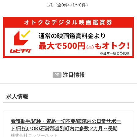
1/1
（全0件中1〜0件）
注目情報
求人情報
看護助手/経験・資格一切不要/病院内の日常サポー
ト/日払いOK/石狩郡当別町内に多数 2カ月～長期
株式会社ニッソーネット