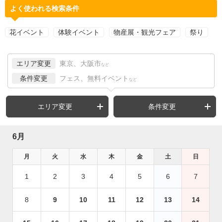
よく使われる検索条件
花イベント
体験イベント
物産展・観光フェア
祭り
エリア変更
東京、大阪市
など
条件変更
フェス、無料イベント
など
エリア変更
条件変更
6月
月
火
水
木
金
土
日
1
2
3
4
5
6
7
8
9
10
11
12
13
14