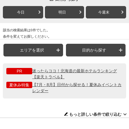
今日
明日
今週末
該当の検索結果は0件でした。
条件を変えてお探しください。
エリアを選択
目的から探す
迷ったらココ！北海道の最新ホテルランキング
PR
【楽天トラベル】
【7月・8月】日付から探せる！夏休みイベントカ
夏休み特集
レンダー
もっと詳しい条件で絞り込む