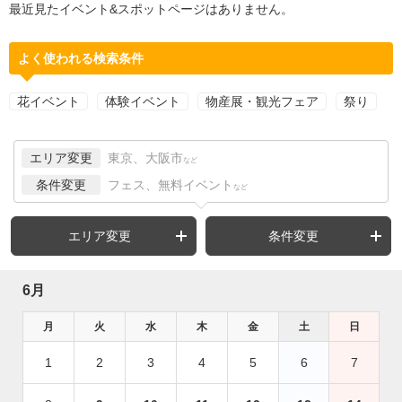
最近見たイベント&スポットページはありません。
よく使われる検索条件
花イベント
体験イベント
物産展・観光フェア
祭り
エリア変更
東京、大阪市
など
条件変更
フェス、無料イベント
など
エリア変更
条件変更
6月
月
火
水
木
金
土
日
1
2
3
4
5
6
7