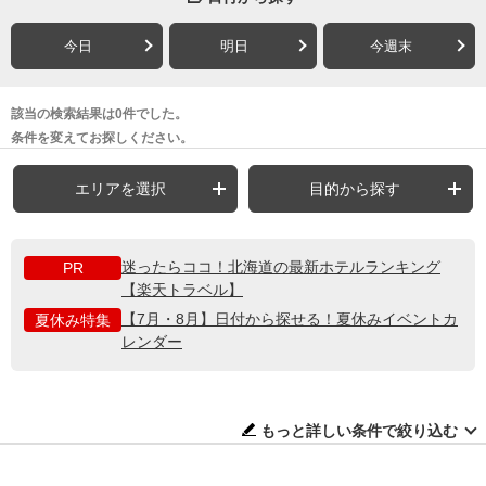
今日
明日
今週末
該当の検索結果は0件でした。
条件を変えてお探しください。
エリアを選択
目的から探す
迷ったらココ！北海道の最新ホテルランキング
PR
【楽天トラベル】
【7月・8月】日付から探せる！夏休みイベントカ
夏休み特集
レンダー
もっと詳しい条件で絞り込む