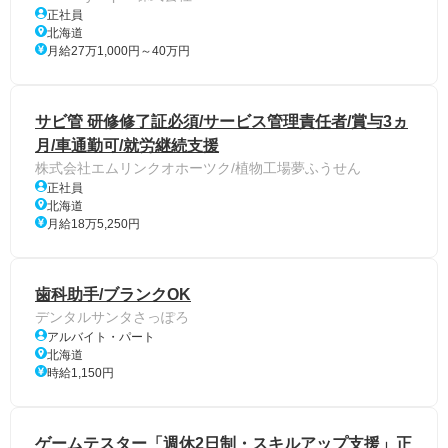
正社員
北海道
月給27万1,000円～40万円
サビ管 研修修了証必須/サービス管理責任者/賞与3ヵ
月/車通勤可/就労継続支援
株式会社エムリンクオホーツク/植物工場夢ふうせん
正社員
北海道
月給18万5,250円
歯科助手/ブランクOK
デンタルサンタさっぽろ
アルバイト・パート
北海道
時給1,150円
ゲームテスター「週休2日制・スキルアップ支援」正