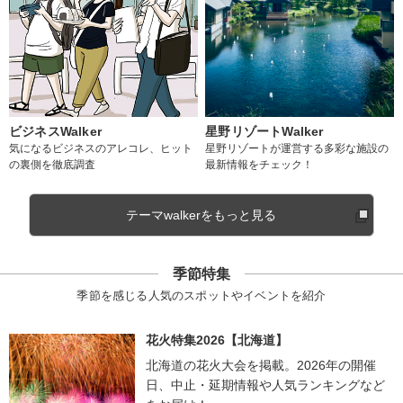
ビジネスWalker
星野リゾートWalker
気になるビジネスのアレコレ、ヒット
星野リゾートが運営する多彩な施設の
の裏側を徹底調査
最新情報をチェック！
テーマwalkerをもっと見る
季節特集
季節を感じる人気のスポットやイベントを紹介
花火特集2026【北海道】
北海道の花火大会を掲載。2026年の開催
日、中止・延期情報や人気ランキングなど