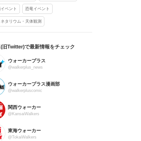
酒イベント
恐竜イベント
ラネタリウム・天体観測
X(旧Twitter)で最新情報をチェック
ウォーカープラス
@walkerplus_news
ウォーカープラス漫画部
@walkerpluscomic
関西ウォーカー
@KansaiWalkers
東海ウォーカー
@TokaiWalkers