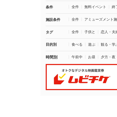
全件
無料イベント
終
条件
全件
アミューズメント
施設条件
全件
子供と
恋人・夫
タグ
目的別
食べる
遊ぶ
観る・学
時間別
午前中
お昼
夕方・夜