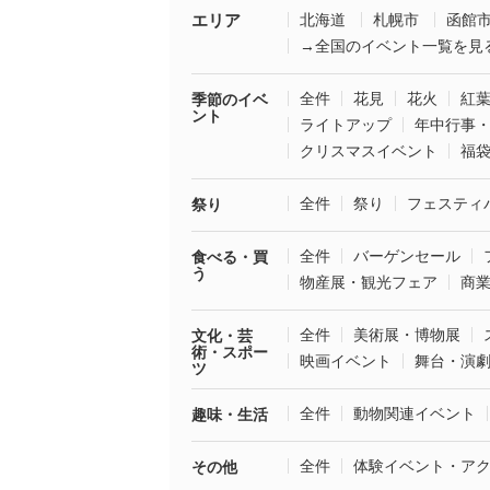
エリア
北海道
札幌市
函館
→全国のイベント一覧を見
全件
花見
花火
紅
季節のイベ
ント
ライトアップ
年中行事
クリスマスイベント
福
全件
祭り
フェスティ
祭り
全件
バーゲンセール
食べる・買
う
物産展・観光フェア
商
全件
美術展・博物展
文化・芸
術・スポー
映画イベント
舞台・演
ツ
全件
動物関連イベント
趣味・生活
全件
体験イベント・ア
その他