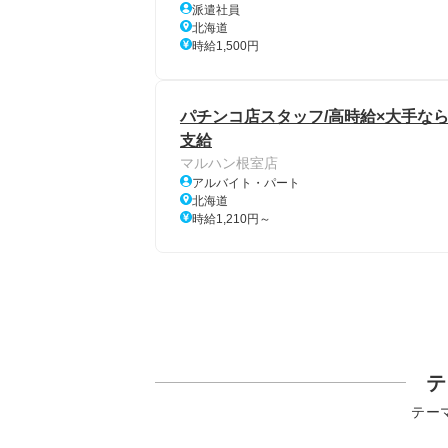
派遣社員
北海道
時給1,500円
パチンコ店スタッフ/高時給×大手ならで
支給
マルハン根室店
アルバイト・パート
北海道
時給1,210円～
テ
テー