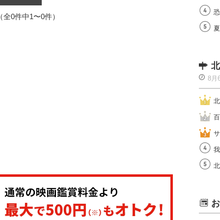
恐
1（全0件中1〜0件）
夏
北
8月
北
百
サ
我
北
お