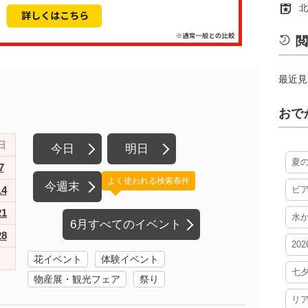
北
閲
最近見
おで
日
今日
明日
夏
7
よく使われる検索条件
今週末
14
ビ
21
水
6月すべてのイベント
28
20
花イベント
体験イベント
七
物産展・観光フェア
祭り
リ