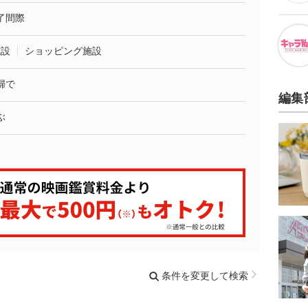
了間際
施設
ショッピング施設
婦で
編集
ぶ
条件を変更して検索