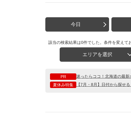
今日
該当の検索結果は0件でした。条件を変えて
エリアを選択
迷ったらココ！北海道の最新
PR
【7月・8月】日付から探せ
夏休み特集