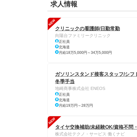
求人情報
NEW
クリニックの看護師/日勤常勤
向陽台ファミリークリニック
正社員
北海道
月給18万5,000円～34万5,000円
ガソリンスタンド接客スタッフ/シフト
冬季手当
地崎商事株式会社 ENEOS
正社員
北海道
月給19万円～28万円
NEW
タイヤ交換補助/未経験OK/資格不問・
株式会社テクノ・サービス 働くナビ