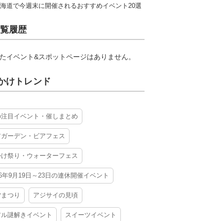
海道で今週末に開催されるおすすめイベント20選
覧履歴
たイベント&スポットページはありません。
かけトレンド
の注目イベント・催しまとめ
アガーデン・ビアフェス
かけ祭り・ウォーターフェス
26年9月19日～23日の連休開催イベント
夕まつり
アジサイの見頃
アル謎解きイベント
スイーツイベント