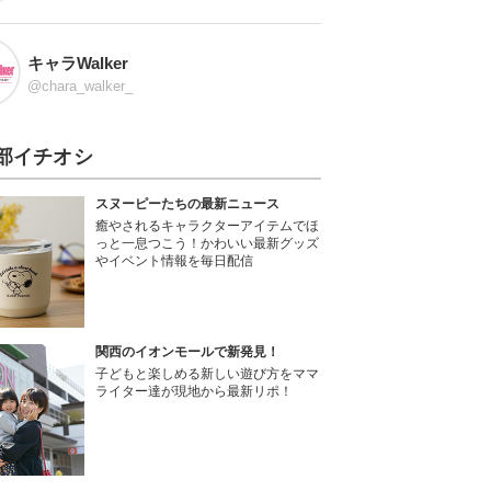
キャラWalker
@chara_walker_
部イチオシ
スヌーピーたちの最新ニュース
癒やされるキャラクターアイテムでほ
っと一息つこう！かわいい最新グッズ
やイベント情報を毎日配信
関西のイオンモールで新発見！
子どもと楽しめる新しい遊び方をママ
ライター達が現地から最新リポ！