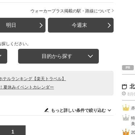
ウォーカープラス掲載の駅・路線について
明日
今週末
お探しください。
目的から探す
ホテルランキング【楽天トラベル】
北
る！夏休みイベントカレンダー
8月
赤
もっと詳しい条件で絞り込む
特
美
1
2