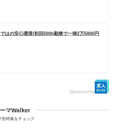
はの安心環境!初回500h勤務で一律2万5000円
Sponsored by
ーマWalker
マ別特集をチェック