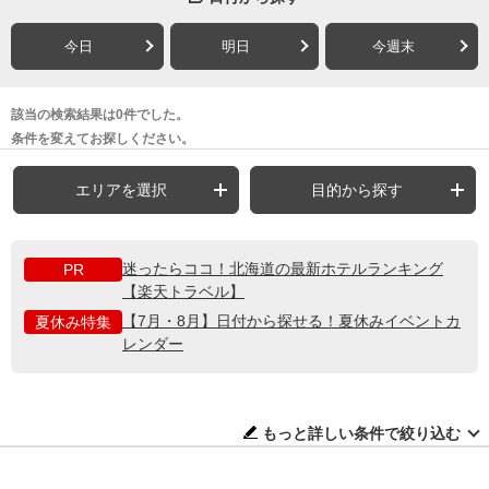
今日
明日
今週末
該当の検索結果は0件でした。
条件を変えてお探しください。
エリアを選択
目的から探す
迷ったらココ！北海道の最新ホテルランキング
PR
【楽天トラベル】
【7月・8月】日付から探せる！夏休みイベントカ
夏休み特集
レンダー
もっと詳しい条件で絞り込む