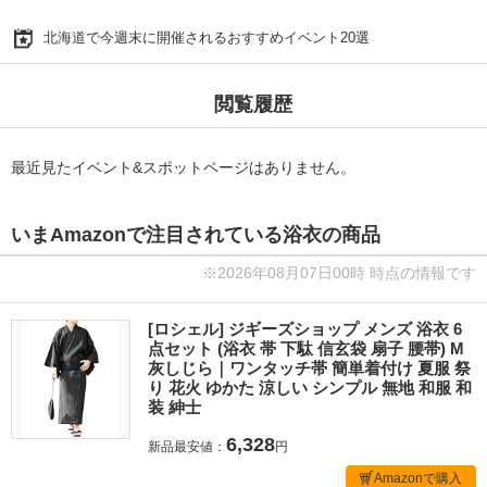
北海道で今週末に開催されるおすすめイベント20選
閲覧履歴
最近見たイベント&スポットページはありません。
いまAmazonで注目されている浴衣の商品
※2026年08月07日00時 時点の情報です
[ロシェル] ジギーズショップ メンズ 浴衣 6
点セット (浴衣 帯 下駄 信玄袋 扇子 腰帯) M
灰しじら｜ワンタッチ帯 簡単着付け 夏服 祭
り 花火 ゆかた 涼しい シンプル 無地 和服 和
装 紳士
6,328
新品最安値：
円
Amazonで購入