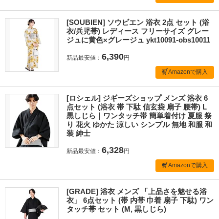
[SOUBIEN] ソウビエン 浴衣 2点 セット (浴
衣/兵児帯) レディース フリーサイズ グレー
ジュに黄色×グレージュ ykt10091-obs10011
6,390
新品最安値：
円
Amazonで購入
[ロシェル] ジギーズショップ メンズ 浴衣 6
点セット (浴衣 帯 下駄 信玄袋 扇子 腰帯) L
黒しじら｜ワンタッチ帯 簡単着付け 夏服 祭
り 花火 ゆかた 涼しい シンプル 無地 和服 和
装 紳士
6,328
新品最安値：
円
Amazonで購入
[GRADE] 浴衣 メンズ 「上品さを魅せる浴
衣」 6点セット (帯 内帯 巾着 扇子 下駄) ワン
タッチ帯 セット (M, 黒しじら)