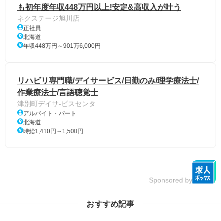
も初年度年収448万円以上!安定&高収入が叶う
ネクステージ旭川店
正社員
北海道
年収448万円～901万6,000円
リハビリ専門職/デイサービス/日勤のみ/理学療法士/
作業療法士/言語聴覚士
津別町デイサ-ビスセンタ
アルバイト・パート
北海道
時給1,410円～1,500円
Sponsored by
おすすめ記事