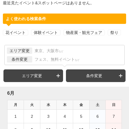
最近見たイベント&スポットページはありません。
よく使われる検索条件
花イベント
体験イベント
物産展・観光フェア
祭り
エリア変更
東京、大阪市
など
条件変更
フェス、無料イベント
など
エリア変更
条件変更
6月
月
火
水
木
金
土
日
1
2
3
4
5
6
7