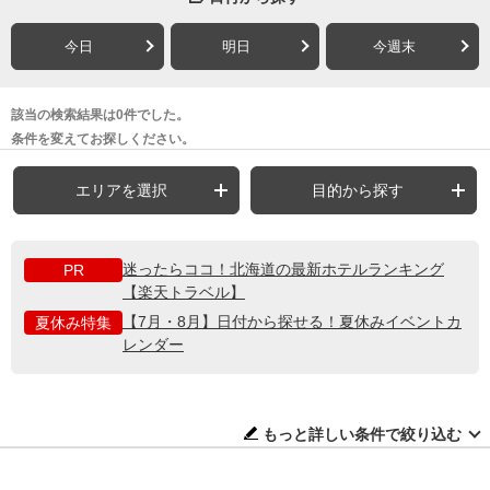
今日
明日
今週末
該当の検索結果は0件でした。
条件を変えてお探しください。
エリアを選択
目的から探す
迷ったらココ！北海道の最新ホテルランキング
PR
【楽天トラベル】
【7月・8月】日付から探せる！夏休みイベントカ
夏休み特集
レンダー
もっと詳しい条件で絞り込む