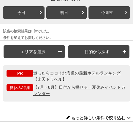
今日
明日
今週末
該当の検索結果は0件でした。
条件を変えてお探しください。
エリアを選択
目的から探す
迷ったらココ！北海道の最新ホテルランキング
PR
【楽天トラベル】
【7月・8月】日付から探せる！夏休みイベントカ
夏休み特集
レンダー
もっと詳しい条件で絞り込む