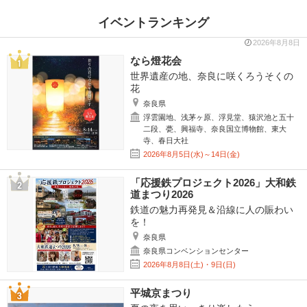
イベントランキング
2026年8月8日
なら燈花会
世界遺産の地、奈良に咲くろうそくの
花
奈良県
浮雲園地、浅茅ヶ原、浮見堂、猿沢池と五十
二段、甍、興福寺、奈良国立博物館、東大
寺、春日大社
2026年8月5日(水)～14日(金)
「応援鉄プロジェクト2026」大和鉄
道まつり2026
鉄道の魅力再発見＆沿線に人の賑わい
を！
奈良県
奈良県コンベンションセンター
2026年8月8日(土)・9日(日)
平城京まつり