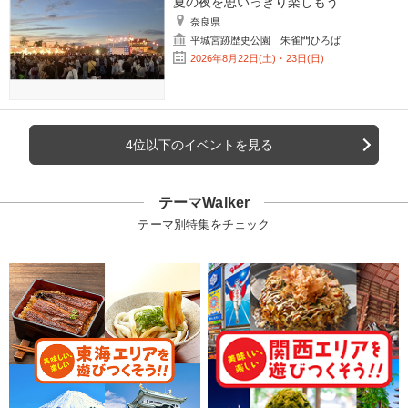
夏の夜を思いっきり楽しもう
奈良県
平城宮跡歴史公園 朱雀門ひろば
2026年8月22日(土)・23日(日)
4位以下のイベントを見る
テーマWalker
テーマ別特集をチェック