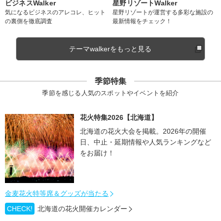
ビジネスWalker
星野リゾートWalker
気になるビジネスのアレコレ、ヒット
星野リゾートが運営する多彩な施設の
の裏側を徹底調査
最新情報をチェック！
テーマwalkerをもっと見る
季節特集
季節を感じる人気のスポットやイベントを紹介
花火特集2026【北海道】
北海道の花火大会を掲載。2026年の開催
日、中止・延期情報や人気ランキングなど
をお届け！
金麦花火特等席＆グッズが当たる
CHECK!
北海道の花火開催カレンダー