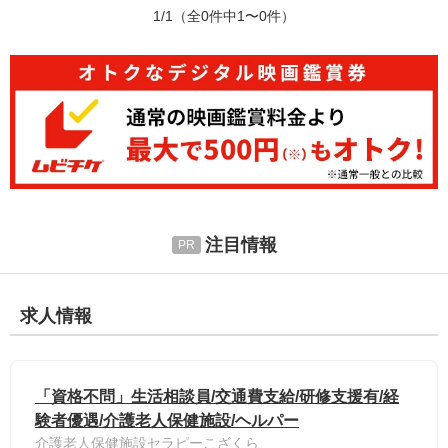
1/1
（全0件中1〜0件）
注目情報
求人情報
「資格不問」生活相談員/交通費支給/研修支援有/経
験者優遇/介護老人保健施設/ヘルパー
介護老人保健施設セラピーこざくら