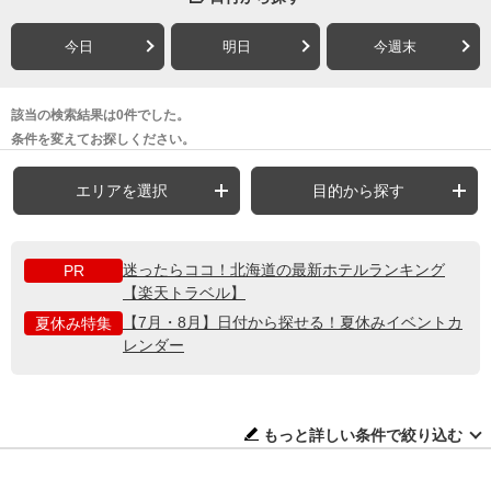
今日
明日
今週末
該当の検索結果は0件でした。
条件を変えてお探しください。
エリアを選択
目的から探す
迷ったらココ！北海道の最新ホテルランキング
PR
【楽天トラベル】
【7月・8月】日付から探せる！夏休みイベントカ
夏休み特集
レンダー
もっと詳しい条件で絞り込む