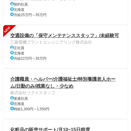
契約社員
北海道
月給25万円～35万円
NEW
交通設備の「保守メンテナンススタッフ」/未経験可
三菱電機プラントエンジニアリング株式会社
正社員
北海道
月給22万円～35万円
介護職員・ヘルパー/介護福祉士/特別養護老人ホー
ム/日勤のみ/残業なし・少なめ
株式会社ツクイスタッフ
派遣社員
北海道
時給1,300円～1,550円
化粧品の販売サポート/月10~15日程度