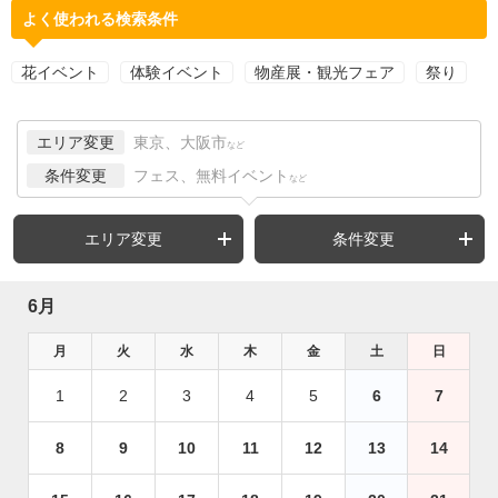
よく使われる検索条件
花イベント
体験イベント
物産展・観光フェア
祭り
エリア変更
東京、大阪市
など
条件変更
フェス、無料イベント
など
エリア変更
条件変更
6月
月
火
水
木
金
土
日
1
2
3
4
5
6
7
8
9
10
11
12
13
14