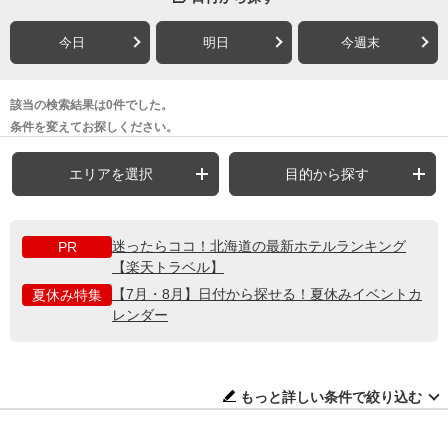
今日
明日
今週末
該当の検索結果は0件でした。
条件を変えてお探しください。
エリアを選択
目的から探す
迷ったらココ！北海道の最新ホテルランキング
PR
【楽天トラベル】
【7月・8月】日付から探せる！夏休みイベントカ
夏休み特集
レンダー
もっと詳しい条件で絞り込む