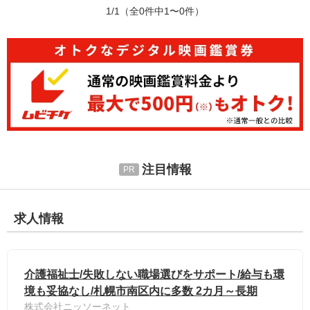
1/1
（全0件中1〜0件）
注目情報
求人情報
介護福祉士/失敗しない職場選びをサポート/給与も環
境も妥協なし/札幌市南区内に多数 2カ月～長期
株式会社ニッソーネット